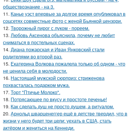
обществознание - на 3.
11.
Канье уэст впервые за долгое время опубликовал в
соцсетях совместные фото с женой Бьянкой цензори.
12.
Творожный пирог с луком - пореем.
13.
Любовь Аксенова объяснила, почему не любит
сниматься в постельных сценах.
14.
Диана пожарская и Иван Янковский стали
родителями во второй раз.
15.
Екатерина Волкова пожалела только об одном - что
не ценила себя в молодости.
16.
Настоящий мужской сюрприз: стриженова
похвасталась подарком мужа.
17.
Торт "Птичье Молоко".
18.
Потрясающее по вкусу и простоте печенье!
19.
Как сделать душ не просто душем, а ритуалом.
20.
Арнольд шварценеггер ещё в детстве твердил, что в
жизни у него будет три цели: уехать в США, стать
актёром и жениться на Кеннеди.