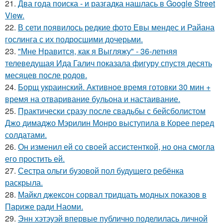
21.
Два года поиска - и разгадка нашлась в Google Street
View.
22.
В сети появилось редкие фото Евы мендес и Райана
гослинга с их подросшими дочерьми.
23.
"Мне Нравится, как я Выгляжу" - 36-летняя
телеведущая Ида Галич показала фигуру спустя десять
месяцев после родов.
24.
Борщ украинский. Активное время готовки 30 мин +
время на отваривание бульона и настаивание.
25.
Практически сразу после свадьбы с бейсболистом
Джо димаджо Мэрилин Монро выступила в Корее перед
солдатами.
26.
Он изменил ей со своей ассистенткой, но она смогла
его простить ей.
27.
Сестра ольги бузовой пол будущего ребёнка
раскрыла.
28.
Майкл джексон сорвал тридцать модных показов в
Париже ради Наоми.
29.
Энн хэтэуэй впервые публично поделилась личной