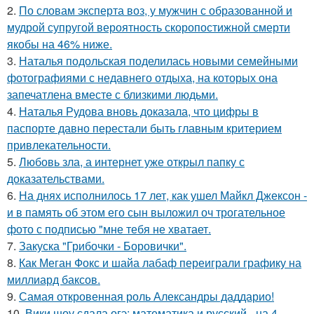
2.
По словам эксперта воз, у мужчин с образованной и
мудрой супругой вероятность скоропостижной смерти
якобы на 46% ниже.
3.
Наталья подольская поделилась новыми семейными
фотографиями с недавнего отдыха, на которых она
запечатлена вместе с близкими людьми.
4.
Наталья Рудова вновь доказала, что цифры в
паспорте давно перестали быть главным критерием
привлекательности.
5.
Любовь зла, а интернет уже открыл папку с
доказательствами.
6.
На днях исполнилось 17 лет, как ушел Майкл Джексон -
и в память об этом его сын выложил оч трогательное
фото с подписью "мне тебя не хватает.
7.
Закуска "Грибочки - Боровички".
8.
Как Меган Фокс и шайа лабаф переиграли графику на
миллиард баксов.
9.
Самая откровенная роль Александры даддарио!
10.
Вики шоу сдала огэ: математика и русский - на 4,