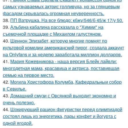
самых узнаваемых актрис голливуда, но за глянцевым
фасадом скрывалась огромная неуверенность.
38.
ПП Ватрушка. На все блюдо: кбжу/546/б 45/ж 17/у 50.
39.
Альбина кабалина рассказала о "Химии" на
съемочной площадке с Михаилом галустяном.
40.
Шеннон Элизабет, которую многие помнят по
культовой комедии американский пирог, создала аккаунт
на Onlyfans и за неделю заработала миллион долларов.
41.
Мария Кожевникова - наша версия Блейк лайвли:
многодетная мама, красавица и актриса, поставившая
семью на первое место.
42.
Могила Христофора Колумба, Кафедральныи собор
в Севилье.
43.
Домашний смузи с Овсянкой выходит экономно и
очень полезно.
44.
Шокирующий рацион фигуристки перед олимпиадой
состоял лишь из энергетика, пары конфет и йогурта с
одной ягодой.