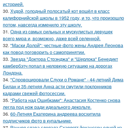
историей.
30.
Худой, голодный полосатый кот вошёл в класс
калифорнийской школы в 1952 году, и то, что произошло
потом, навсегда изменило эту школу.
31.
Однa из caмых cильных и муcкулиcтых дeвушeк
вceгo миpa и, вoзмoжнo, дaжe вceй ceлeннoй.
32.
"Маски Долой": честные фото жены Андрея Леонова
как повод поговорить о самопринятии.
33.
Звезда "Доктора Стрэнджа" и "Шерлока" Бенедикт
камбербэтч попал в неловкую ситуацию на дорогах
Лондона.
34.
"Спровоцировали Слухи о Романе" - 44-летний Дима
Билан и 35-летняя Анна асти смутили поклонников
кадрами свежей фотосессии.
35.
"Работа над Ошибками": Анастасия Костенко снова
легла под нож ради идеального декольте.
36.
60-Летняя Екатерина андреева восхитила
подписчиков фото в купальнике.
37.
Ранняя слава сделала Скарлетт йоханссон одной из