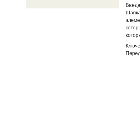
Введ
Шапка
элеме
котор
котор
Ключе
Перед