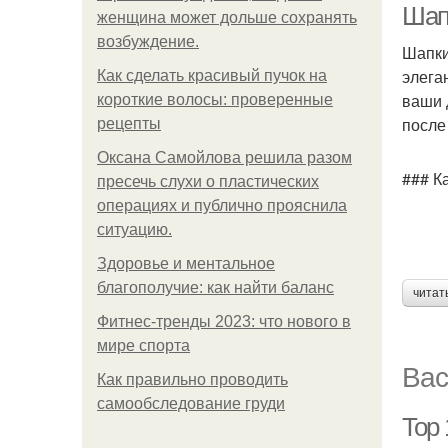
Шап
женщина может дольше сохранять
возбуждение.
Шапки
элега
Как сделать красивый пучок на
ваши 
короткие волосы: проверенные
после 
рецепты
Оксана Самойлова решила разом
### К
пресечь слухи о пластических
операциях и публично прояснила
ситуацию.
Здоровье и ментальное
благополучие: как найти баланс
читат
Фитнес-тренды 2023: что нового в
мире спорта
Вас
Как правильно проводить
самообследование груди
Top