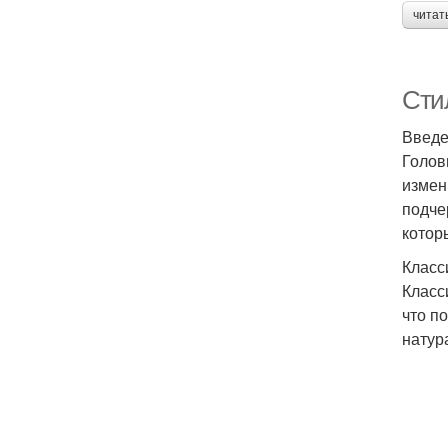
читат
Сти
Введ
Голов
измен
подче
котор
Класс
Класс
что п
натур