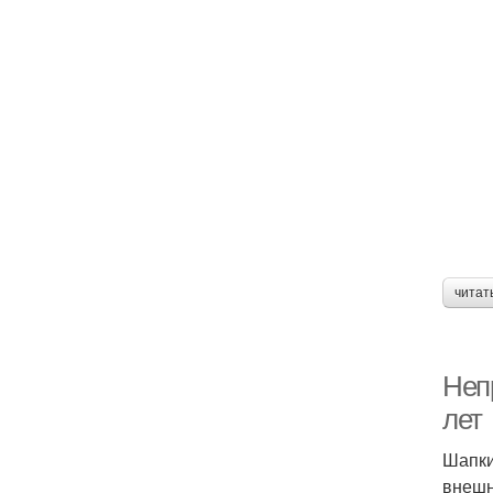
читат
Неп
лет
Шапки
внешн