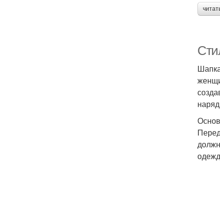
читат
Сти
Шапка
женщи
созда
наряд
Основ
Перед
должн
одежд