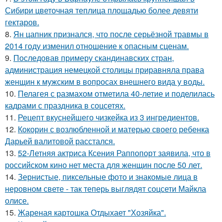
Сибири цветочная теплица площадью более девяти
гектаров.
8.
Ян цапник признался, что после серьёзной травмы в
2014 году изменил отношение к опасным сценам.
9.
Последовав примеру скандинавских стран,
администрация немецкой столицы приравняла права
женщин к мужским в вопросах внешнего вида у воды.
10.
Пелагея с размахом отметила 40-летие и поделилась
кадрами с праздника в соцсетях.
11.
Рецепт вкуснейшего чизкейка из 3 ингредиентов.
12.
Кокорин с возлюбленной и матерью своего ребенка
Дарьей валитовой расстался.
13.
52-Летняя актриса Ксения Раппопорт заявила, что в
российском кино нет места для женщин после 50 лет.
14.
Зернистые, пиксельные фото и знакомые лица в
неровном свете - так теперь выглядят соцсети Майкла
олисе.
15.
Жареная картошка Отдыхает "Хозяйка".