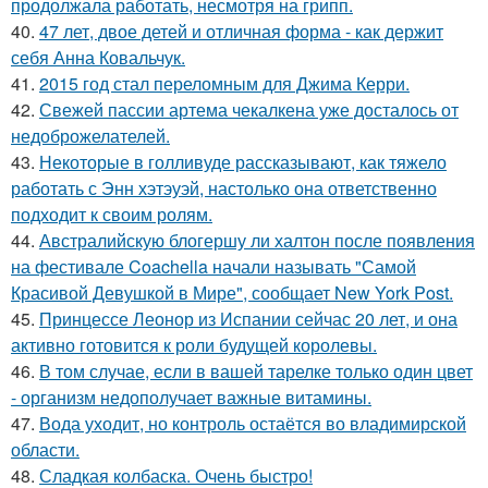
продолжала работать, несмотря на грипп.
40.
47 лет, двое детей и отличная форма - как держит
себя Анна Ковальчук.
41.
2015 год стал переломным для Джима Керри.
42.
Свежей пассии артема чекалкена уже досталось от
недоброжелателей.
43.
Некоторые в голливуде рассказывают, как тяжело
работать с Энн хэтэуэй, настолько она ответственно
подходит к своим ролям.
44.
Австралийскую блогершу ли халтон после появления
на фестивале Coachella начали называть "Самой
Красивой Девушкой в Мире", сообщает New York Post.
45.
Принцессе Леонор из Испании сейчас 20 лет, и она
активно готовится к роли будущей королевы.
46.
В том случае, если в вашей тарелке только один цвет
- организм недополучает важные витамины.
47.
Вода уходит, но контроль остаётся во владимирской
области.
48.
Сладкая колбаска. Очень быстро!