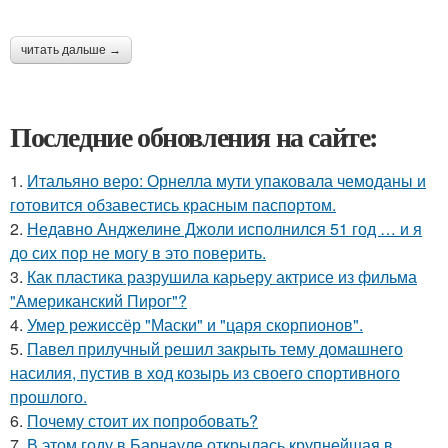
читать дальше →
Последние обновления на сайте:
1.
Итальяно веро: Орнелла мути упаковала чемоданы и
готовится обзавестись красным паспортом.
2.
Недавно Анджелине Джоли исполнился 51 год … и я
до сих пор не могу в это поверить.
3.
Как пластика разрушила карьеру актрисе из фильма
"Американский Пирог"?
4.
Умер режиссёр "Маски" и "царя скорпионов".
5.
Павел прилучный решил закрыть тему домашнего
насилия, пустив в ход козырь из своего спортивного
прошлого.
6.
Почему стоит их попробовать?
7.
В этом году в Барнауле открылась крупнейшая в