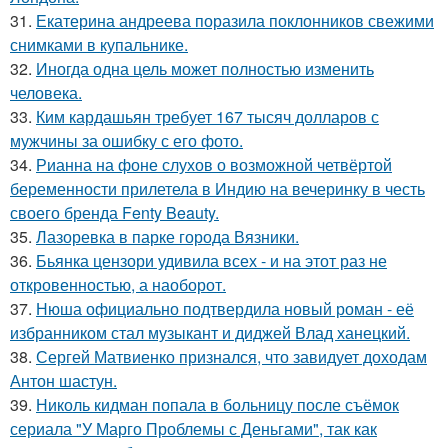
31.
Екатерина андреева поразила поклонников свежими
снимками в купальнике.
32.
Иногда одна цель может полностью изменить
человека.
33.
Ким кардашьян требует 167 тысяч долларов с
мужчины за ошибку с его фото.
34.
Рианна на фоне слухов о возможной четвёртой
беременности прилетела в Индию на вечеринку в честь
своего бренда Fenty Beauty.
35.
Лазоревка в парке города Вязники.
36.
Бьянка цензори удивила всех - и на этот раз не
откровенностью, а наоборот.
37.
Нюша официально подтвердила новый роман - её
избранником стал музыкант и диджей Влад ханецкий.
38.
Сергей Матвиенко признался, что завидует доходам
Антон шастун.
39.
Николь кидман попала в больницу после съёмок
сериала "У Марго Проблемы с Деньгами", так как