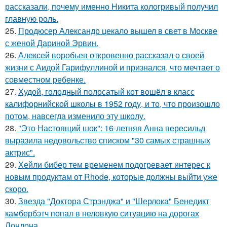
рассказали, почему именно Никита кологривый получил
главную роль.
25.
Продюсер Александр цекало вышел в свет в Москве
с женой Дариной Эрвин.
26.
Алексей воробьев откровенно рассказал о своей
жизни с Аидой Гарифуллиной и признался, что мечтает о
совместном ребенке.
27.
Худой, голодный полосатый кот вошёл в класс
калифорнийской школы в 1952 году, и то, что произошло
потом, навсегда изменило эту школу.
28.
"Это Настоящий шок": 16-летняя Анна пересильд
выразила недовольство списком "30 самых страшных
актрис".
29.
Хейли бибер тем временем подогревает интерес к
новым продуктам от Rhode, которые должны выйти уже
скоро.
30.
Звезда "Доктора Стрэнджа" и "Шерлока" Бенедикт
камбербэтч попал в неловкую ситуацию на дорогах
Лондона.