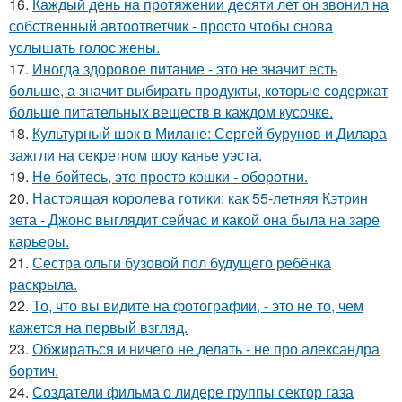
16.
Каждый день на протяжении десяти лет он звонил на
собственный автоответчик - просто чтобы снова
услышать голос жены.
17.
Иногда здоровое питание - это не значит есть
больше, а значит выбирать продукты, которые содержат
больше питательных веществ в каждом кусочке.
18.
Культурный шок в Милане: Сергей бурунов и Дилара
зажгли на секретном шоу канье уэста.
19.
Не бойтесь, это просто кошки - оборотни.
20.
Настоящая королева готики: как 55-летняя Кэтрин
зета - Джонс выглядит сейчас и какой она была на заре
карьеры.
21.
Сестра ольги бузовой пол будущего ребёнка
раскрыла.
22.
То, что вы видите на фотографии, - это не то, чем
кажется на первый взгляд.
23.
Обжираться и ничего не делать - не про александра
бортич.
24.
Создатели фильма о лидере группы сектор газа