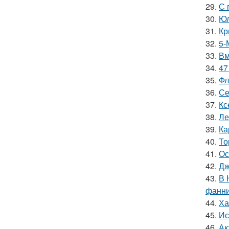
29.
С 
30.
Юл
31.
Кр
32.
5-
33.
Вм
34.
47
35.
Фл
36.
Се
37.
Кс
38.
Ле
39.
Ка
40.
То
41.
Ос
42.
Дж
43.
В 
фанни
44.
Ха
45.
Ис
46.
Ак