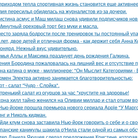
приходом тепла спортивная жизнь становится еще активнее -
ия пересильд обиделась на журналистов из-за дочери.
истина асмус и Маш милаш снова удивили подписчиков но
Минутный ореховый торт без муки и масла.
есто заряда бодрости после тренировок ты постоянный упа
 лет, двое детей и отличная форма - как держит себя Анна К
онярд. Нежный вкус удивительно.
мья Аллы и Максима празднует день рождения Галкина.
ения Бородина пожаловалась на лишний вес и отсутствие п
на катина о муже - миллионере: "Он Мыслит Категориями - 
рмен Электра активно занимается благотворительностью:
рт - салат "Чудо - Слойка".
тренький салат из огурцов за час "хрустите нa здоровье!
она хилл тайно женился на Оливии миллар и стал отцом во 
Нью-йорке прошла премьера нового сериала Apple "У Марго
нг и Николь кидман.
йди клум снова заставила Нью-йорк говорить о себе и о сво
панские каникулы шакила о'Нила стали одной из самых обс
тер Данила Якушев сделал предложение Кристине, которая 