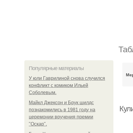
Таб
Популярные материалы
Ме
У юли Гаврилиной снова случился
конфликт с комиком Ильей
Соболевым.
Майкл Джексон и Брук шилдс
Кул
познакомились в 1981 году на
церемонии вручения премии
"Оскар".