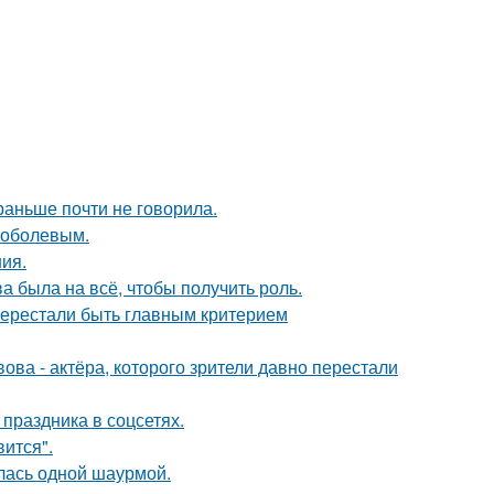
раньше почти не говорила.
Соболевым.
ния.
а была на всё, чтобы получить роль.
перестали быть главным критерием
ва - актёра, которого зрители давно перестали
 праздника в соцсетях.
вится".
лась одной шаурмой.