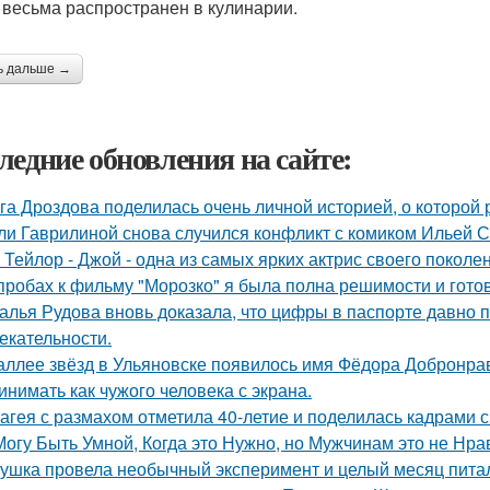
 весьма распространен в кулинарии.
ь дальше →
ледние обновления на сайте:
га Дроздова поделилась очень личной историей, о которой 
ли Гаврилиной снова случился конфликт с комиком Ильей 
 Тейлор - Джой - одна из самых ярких актрис своего поколе
пробах к фильму "Морозко" я была полна решимости и готов
алья Рудова вновь доказала, что цифры в паспорте давно 
екательности.
аллее звёзд в Ульяновске появилось имя Фёдора Добронраво
инимать как чужого человека с экрана.
агея с размахом отметила 40-летие и поделилась кадрами с
Могу Быть Умной, Когда это Нужно, но Мужчинам это не Нра
ушка провела необычный эксперимент и целый месяц пита