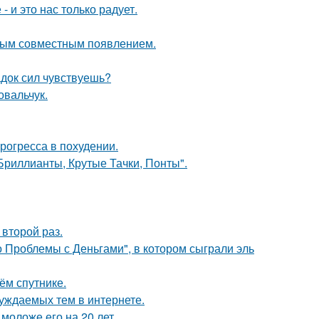
 и это нас только радует.
вым совместным появлением.
док сил чувствуешь?
овальчук.
рогресса в похудении.
Бриллианты, Крутые Тачки, Понты".
второй раз.
 Проблемы с Деньгами", в котором сыграли эль
ём спутнике.
уждаемых тем в интернете.
моложе его на 20 лет.