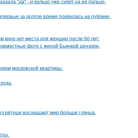
зала "да" - и кольцо уже сияет на ее пальце.
 впервые за долгое время появилась на публике.
м кино нет места для женщин после 50 лет.
 совместные фото с женой Бьянкой цензори.
идом московской квартиры.
егда.
без ретуши восхищают мир больше глянца.
рты.