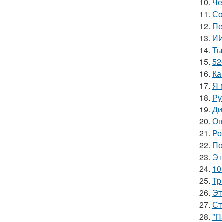
10.
Че
11.
Сo
12.
Пе
13.
ИИ
14.
Ты
15.
52
16.
Ка
17.
Я 
18.
Ру
19.
Ди
20.
Оп
21.
Ро
22.
По
23.
Эт
24.
10
25.
Тр
26.
Эт
27.
Ст
28.
"П