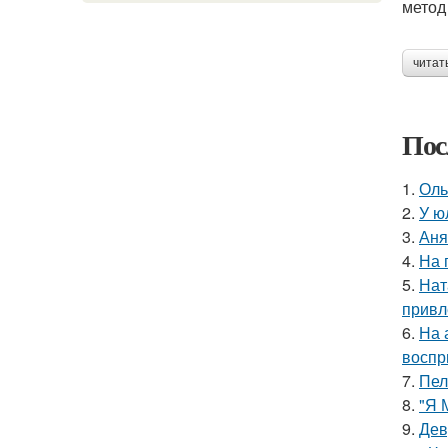
метод
читат
Пос
1.
Оль
2.
У ю
3.
Аня
4.
На 
5.
Нат
привл
6.
На 
воспр
7.
Пел
8.
"Я 
9.
Дев