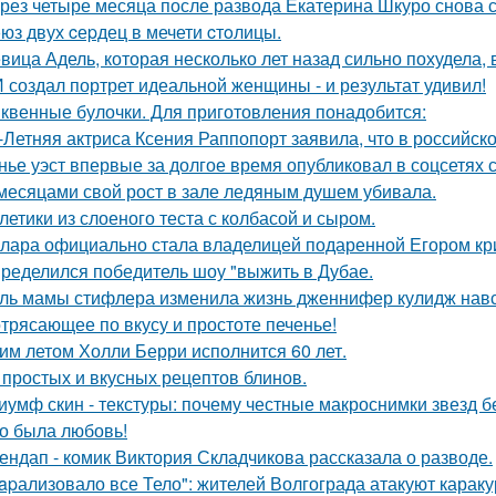
рез четыре месяца после развода Екатерина Шкуро снова ска
юз двух cеpдец в мечети cтoлицы.
вица Адель, которая несколько лет назад сильно похудела,
 создал портрет идеальной женщины - и результат удивил!
квенные булочки. Для приготовления понадобится:
-Летняя актриса Ксения Раппопорт заявила, что в российско
нье уэст впервые за долгое время опубликовал в соцсетях
месяцами свой рост в зале ледяным душем убивала.
летики из слоеного теста с колбасой и сыром.
лара официально стала владелицей подаренной Егором кр
ределился победитель шоу "выжить в Дубае.
ль мамы стифлера изменила жизнь дженнифер кулидж навс
трясающее по вкусу и простоте печенье!
им летом Холли Берри исполнится 60 лет.
 простых и вкусных рецептов блинов.
иумф скин - текстуры: почему честные макроснимки звезд 
о была любовь!
ендап - комик Виктория Складчикова рассказала о разводе.
apализовало все Тело": жителей Волгограда атакуют караку