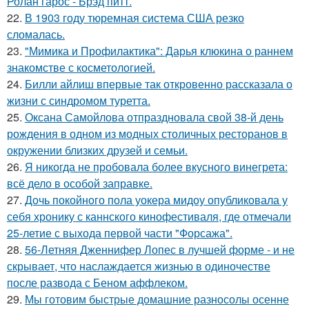
Ролан гарос - Брэд питт.
22.
В 1903 году тюремная система США резко
сломалась.
23.
"Мимика и Профилактика": Дарья клюкина о раннем
знакомстве с косметологией.
24.
Билли айлиш впервые так откровенно рассказала о
жизни с синдромом туретта.
25.
Оксана Самойлова отпраздновала свой 38-й день
рождения в одном из модных столичных ресторанов в
окружении близких друзей и семьи.
26.
Я никогда не пробовала более вкусного винегрета:
всё дело в особой заправке.
27.
Дочь покойного пола уокера мидоу опубликовала у
себя хронику с каннского кинофестиваля, где отмечали
25-летие с выхода первой части "Форсажа".
28.
56-Летняя Дженнифер Лопес в лучшей форме - и не
скрывает, что наслаждается жизнью в одиночестве
после развода с Беном аффлеком.
29.
Мы готовим быстрые домашние разносолы осенне