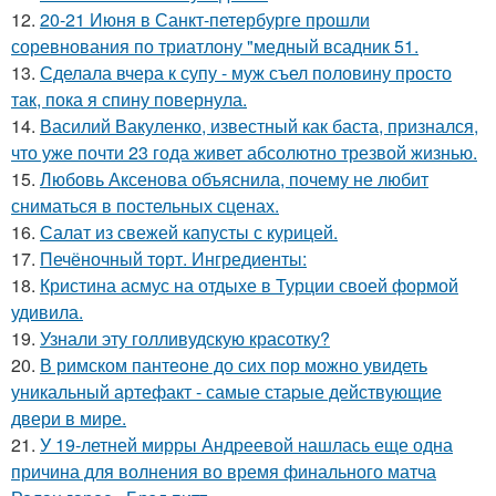
12.
20-21 Июня в Санкт-петербурге прошли
соревнования по триатлону "медный всадник 51.
13.
Сделала вчера к супу - муж съел половину просто
так, пока я спину повернула.
14.
Василий Вакуленко, известный как баста, признался,
что уже почти 23 года живет абсолютно трезвой жизнью.
15.
Любовь Аксенова объяснила, почему не любит
сниматься в постельных сценах.
16.
Салат из свежей капусты с курицей.
17.
Печёночный торт. Ингредиенты:
18.
Кристина асмус на отдыхе в Турции своей формой
удивила.
19.
Узнали эту голливудскую красотку?
20.
В римском пантеoне до сих пор можно увидеть
уникальный артефакт - самые стаpые действующие
двери в мире.
21.
У 19-летней мирры Андреевой нашлась еще одна
причина для волнения во время финального матча