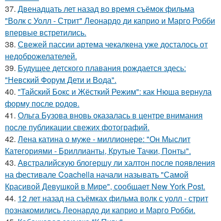
37.
Двенадцать лет назад во время съёмок фильма
"Волк с Уолл - Стрит" Леонардо ди каприо и Марго Робби
впервые встретились.
38.
Свежей пассии артема чекалкена уже досталось от
недоброжелателей.
39.
Будущее детского плавания рождается здесь:
"Невский Форум Дети и Вода".
40.
"Тайский Бокс и Жёсткий Режим": как Нюша вернула
форму после родов.
41.
Ольга Бузова вновь оказалась в центре внимания
после публикации свежих фотографий.
42.
Лена катина о муже - миллионере: "Он Мыслит
Категориями - Бриллианты, Крутые Тачки, Понты".
43.
Австралийскую блогершу ли халтон после появления
на фестивале Coachella начали называть "Самой
Красивой Девушкой в Мире", сообщает New York Post.
44.
12 лет назад на съёмках фильма волк с уолл - стрит
познакомились Леонардо ди каприо и Марго Робби.