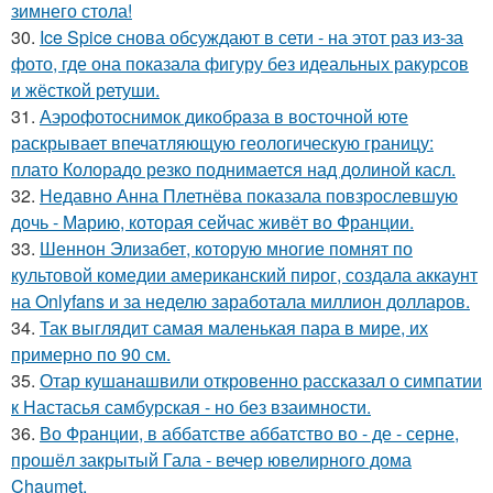
зимнего стола!
30.
Ice Spice снова обсуждают в сети - на этот раз из-за
фото, где она показала фигуру без идеальных ракурсов
и жёсткой ретуши.
31.
Аэрофотоснимок дикобpaза в восточной юте
раскрывает впечатляющую геологическую границу:
плато Колорадо резко поднимается над долиной касл.
32.
Недавно Анна Плетнёва показала повзрослевшую
дочь - Марию, которая сейчас живёт во Франции.
33.
Шеннон Элизабет, которую многие помнят по
культовой комедии американский пирог, создала аккаунт
на Onlyfans и за неделю заработала миллион долларов.
34.
Так выглядит самая маленькая пара в мире, их
примерно по 90 см.
35.
Отар кушанашвили откровенно рассказал о симпатии
к Настасья самбурская - но без взаимности.
36.
Во Франции, в аббатстве аббатство во - де - серне,
прошёл закрытый Гала - вечер ювелирного дома
Chaumet.