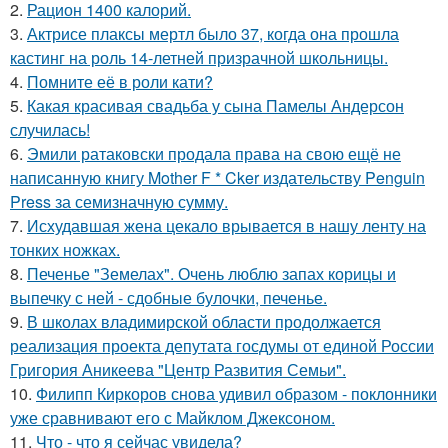
2.
Рацион 1400 калорий.
3.
Актрисе плаксы мертл было 37, когда она прошла
кастинг на роль 14-летней призрачной школьницы.
4.
Помните её в роли кати?
5.
Какая красивая свадьба у сына Памелы Андерсон
случилась!
6.
Эмили ратаковски продала права на свою ещё не
написанную книгу Mother F * Cker издательству Penguin
Press за семизначную сумму.
7.
Исхудавшая жена цекало врывается в нашу ленту на
тонких ножках.
8.
Печенье "Земелах". Очень люблю запах корицы и
выпечку с ней - сдобные булочки, печенье.
9.
В школах владимирской области продолжается
реализация проекта депутата госдумы от единой России
Григория Аникеева "Центр Развития Семьи".
10.
Филипп Киркоров снова удивил образом - поклонники
уже сравнивают его с Майклом Джексоном.
11.
Что - что я сейчас увидела?