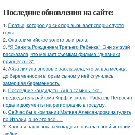
Последние обновления на сайте:
1.
Платье, которое до сих пор вызывает споры спустя
годы.
2.
Она олимпийское золото выиграла.
3.
"Я Занята Рождением Третьего Ребенка": Энн хэтэуэй
рассказала, что мешает съемкам фильма "дневники
принцессы-3".
4.
Айза лилуна впервые рассказала, что за два месяца
до беременности вторым сыном у неё случилась
замершая беременность.
5.
Последние кандидаты. Анна саминь, экс -
председатель райкома Кпрф, и эколог Рафаэль Петросян
подали документы на регистрацию в госдуму.
6.
Сейчас бы в компании Матвея Александровича гулять
по Италии, а не это всё ….
7.
Ханна и пашу показали кадры с начала своей истории
любви.