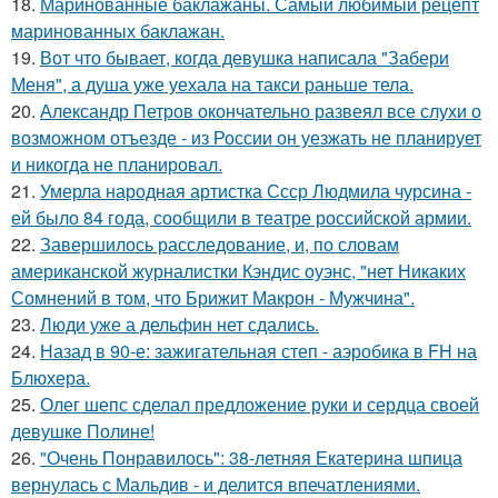
18.
Маринованные баклажаны. Самый любимый рецепт
маринованных баклажан.
19.
Вот что бывает, когда девушка написала "Забери
Меня", а душа уже уехала на такси раньше тела.
20.
Александр Петров окончательно развеял все слухи о
возможном отъезде - из России он уезжать не планирует
и никогда не планировал.
21.
Умерла народная артистка Ссср Людмила чурсина -
ей было 84 года, сообщили в театре российской армии.
22.
Завершилось расследование, и, по словам
американской журналистки Кэндис оуэнс, "нет Никаких
Сомнений в том, что Брижит Макрон - Мужчина".
23.
Люди уже а дельфин нет сдались.
24.
Назад в 90-е: зажигательная степ - аэробика в FH на
Блюхера.
25.
Олег шепс сделал предложение руки и сердца своей
девушке Полине!
26.
"Очень Понравилось": 38-летняя Екатерина шпица
вернулась с Мальдив - и делится впечатлениями.