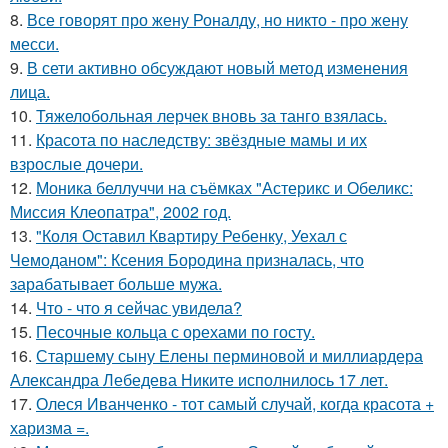
8.
Все говорят про жену Роналду, но никто - про жену
месси.
9.
В сети активно обсуждают новый метод изменения
лица.
10.
Тяжелобольная лерчек вновь за танго взялась.
11.
Красота по наследству: звёздные мамы и их
взрослые дочери.
12.
Моника беллуччи на съёмках "Астерикс и Обеликс:
Миссия Клеопатра", 2002 год.
13.
"Коля Оставил Квартиру Ребенку, Уехал с
Чемоданом": Ксения Бородина призналась, что
зарабатывает больше мужа.
14.
Что - что я сейчас увидела?
15.
Песочные кольца с орехами по госту.
16.
Старшему сыну Елены перминовой и миллиардера
Александра Лебедева Никите исполнилось 17 лет.
17.
Олеся Иванченко - тот самый случай, когда красота +
харизма =.