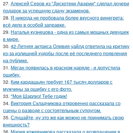
27.
Алексей Серов из "Дискотеки Аварии" сделал дочери
подарок за успешную сдачу экзаменов.
28.
Я никогда не пробовала более вкусного винегрета:
всё дело в особой заправке.
29.
Наталья кузнецова - одна из самых мощных девушек
в мире.
30.
42-Летняя актриса Оливия уайлд ответила на критику
из-за излишней худобы после её последнего появления
на публике.
31.
Меган появилась в красном наряде - и допустила
ошибку.
32.
Ким кардашьян требует 167 тысяч долларов с
мужчины за ошибку с его фото.
33.
"Моя Шарлиз! Тебе годик!
34.
Виктория Складчикова откровенно рассказала со
сцены о разводе с состоятельным супругом.
35.
Слушайте, ну это же как можно не принимать свою
внешность?
36.
Мария кожевникова рассказала о возвращении в