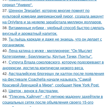
сериал "Универ".
37.
Шеннон Элизабет, которую многие помнят по
культовой комедии американский пирог, создала аккаунт
на Onlyfans и за неделю заработала миллион долларов.
38.
Витаминные кубики - удобный способ быстро сделать
вкусный и ароматный напиток.
39.
Ты пьёшь каркаде и даже не знаешь, что он делает с
организмом.
40.
Лена катина о муже - миллионере: "Он Мыслит
Категориями - Бриллианты, Крутые Тачки, Понты".
41.
Супруга Влада соколовского, которую подозревают в
анорексии, достигла критически низкого веса.
42.
Австралийскую блогершу ли халтон после появления
на фестивале Coachella начали называть "Самой
Красивой Девушкой в Мире", сообщает New York Post.
43.
Цветок - венок в Австралии.
44.
"Плесень Хайпует" - 67-летнюю мадонну захейтили в
социальных сетях после объявления своего 15-ого