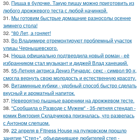
30.
Пицца в булочке. Такую пиццу можно приготовить из
любого дрожжевого теста с любой начинкой.
31.
Мы готовим быстрые домашние разносолы осенне
зимнего стола!
32.
"80 Лет, а гоняет!
33.
Во Владимире отремонтируют проблемный участок
улицы Чернышевского.
34.
Нюша официально подтвердила новый роман - её
избранником стал музыкант и диджей Влад ханецкий.
35.
55-Летняя актриса Дениз Ричардс, секс - символ 90-х,
смогла вернуть свою молодость и естественную красоту.
36.
Витаминные кубики - удобный способ быстро сделать
вкусный и ароматный напиток.
37.
Невероятно пышные вареники на дрожжевом тесте.
38.
"Сообщила о Разводе с Мужем" - 35-летняя стендап -
комик Виктория Складчикова призналась, что развелась
с Антоном слепцом.
39.
22 апреля в Fitness House на пулковском прошло
занятие "Степ+", объединившее любителей степ -