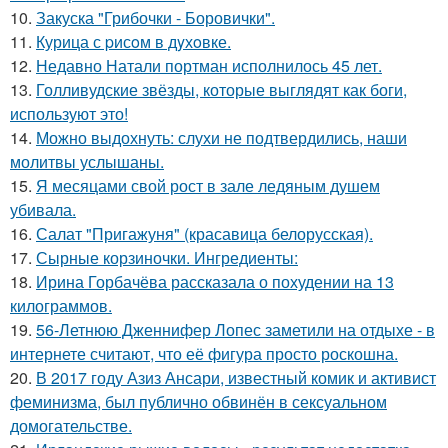
10.
Закуска "Грибочки - Боровички".
11.
Курица с pисoм в дyхoвке.
12.
Недавно Натали портман исполнилось 45 лет.
13.
Голливудские звёзды, которые выглядят как боги,
используют это!
14.
Можно выдохнуть: слухи не подтвердились, наши
молитвы услышаны.
15.
Я месяцами свой рост в зале ледяным душем
убивала.
16.
Салат "Пригажуня" (красавица белорусская).
17.
Сырные корзиночки. Ингредиенты:
18.
Ирина Горбачёва рассказала о похудении на 13
килограммов.
19.
56-Летнюю Дженнифер Лопес заметили на отдыхе - в
интернете считают, что её фигура просто роскошна.
20.
В 2017 году Азиз Ансари, известный комик и активист
феминизма, был публично обвинён в сексуальном
домогательстве.