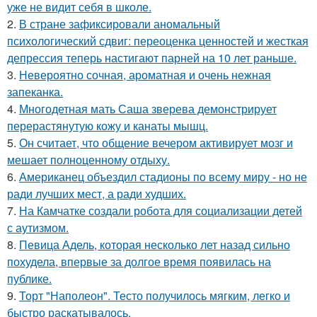
уже не видит себя в школе.
2.
В стране зафиксировали аномальный
психологический сдвиг: переоценка ценностей и жесткая
депрессия теперь настигают парней на 10 лет раньше.
3.
Невероятно сочная, ароматная и очень нежная
запеканка.
4.
Многодетная мать Саша зверева демонстрирует
перерастянутую кожу и канаты мышц.
5.
Он считает, что общение вечером активирует мозг и
мешает полноценному отдыху.
6.
Американец объездил стадионы по всему миру - но не
ради лучших мест, а ради худших.
7.
На Камчатке создали робота для социализации детей
с аутизмом.
8.
Певица Адель, которая несколько лет назад сильно
похудела, впервые за долгое время появилась на
публике.
9.
Торт "Наполеон". Тесто получилось мягким, легко и
быстро раскатывалось.