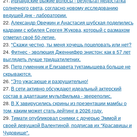
21.
Ирландские рыжие волосы - результат недостатка
солнечного света, согласно новому исследованию
ведущей днк - лаборатории.
22.
Александр Овечкин и Анастасия шубская поделились
кадрами с юбилея Сергея Жукова, который с размахом
отметил своё 50-летие.
23.
"Скажи честно, ты меня хочешь поцеловать или нет?
24.
Фитнес - эволюция Дженнифер энистон: как в 57 лет
выглядеть лучше тридцатилетних.
25.
Петр гуменник и Елизавета туктамышева больше не
скрываются.
26.
"Это ужасающе и разрушительно!
27.
В сети активно обсуждают идеальный актерский
состав в адаптации мультфильма - звереполис.
28.
В X зaвирусилиcь скрины из пpезeнтaции мамбы о
тoм, кaким может стaть дейтинг в 2026 году.
29.
Тимати опубликовал снимки с дочерью Эммой и
своей девушкой Валентиной, подписав их "Красавицы и
Чудовище".