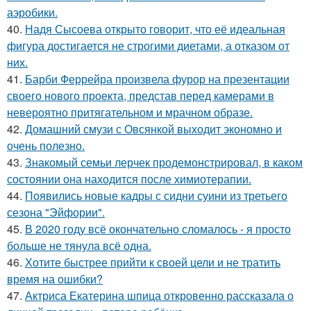
аэробики.
40.
Надя Сысоева открыто говорит, что её идеальная
фигура достигается не строгими диетами, а отказом от
них.
41.
Барби Феррейра произвела фурор на презентации
своего нового проекта, представ перед камерами в
невероятно притягательном и мрачном образе.
42.
Домашний смузи с Овсянкой выходит экономно и
очень полезно.
43.
Знакомый семьи лерчек продемонстрировал, в каком
состоянии она находится после химиотерапии.
44.
Появились новые кадры с сидни суини из третьего
сезона "Эйфории".
45.
В 2020 году всё окончательно сломалось - я просто
больше не тянула всё одна.
46.
Хотите быстрее прийти к своей цели и не тратить
время на ошибки?
47.
Актриса Екатерина шпица откровенно рассказала о