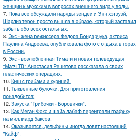
женщин к мужским в вопросах внешнего вида у воды.
7.
Пока все обсуждали наряды зендеи и Энн хэтэуэй,
Шарлиз терон просто вышла в образе, который заставил
забыть обо всех остальных.
8.
Экс - жена режиссера Федора Бондарчука, актриса
Паулина Андреева, опубликовала фото с отдыха в горах
в России.
9.
Экс - возлюбленная Тимати и новая телеведущая
"Матч ТВ" Анастасия Решетова рассказала о своих
пластических операциях.
10.
Киш с грибами и курицей.
11.
Тыквенные булочки. Для приготовления
понадобится:
12.
Закуска "Грибочки - Боровички".
13.
Как Меган Фокс и шайа лабаф переиграли графику
на миллиард баксов.
14.
Оказывается, дельфины иногда ловят настоящий
"Кайф".