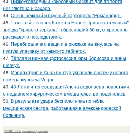
43.
Низкоуглеводный кокосовый бисквит для пп торта,
без глютена и сахара.
44.
Очень нежный и вкусный картофель "Романофф".
45.
"Толстый Человек Кажется Более Привлекательным":
звезда "кривого зеркала", сбросивший 80 кг, откровенно
рассказал о последствиях.
46.
Перебирала его вещи и в рюкзаке наткнулась на
пустую упаковку от каких-то таблеток.
47.
Тёплая и нежная фотосессия юры борисова и анны
шевчук.
48.
Мэрил стрип и Анна винтур украсили обложку нового
номера журнала Vogue.
49.
43-Летняя телеведущая Алена водонаева новостями
о недавнем хирургическом вмешательстве поделилась.
50.
В результате удара беспилотника погибла
медицинская сестра, работавшая в александровской
больнице.
© 2026 Современная девушка