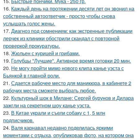
15.
Быстрые пончики. Мука - 250 гр.
16.
Каждый день на протяжении десяти лет он звонил на
собственный автоответчик - просто чтобы снова
услышать голос жены.
17.
Диагноз под сомнением: как экстренные публикации
лерчек из клиники обострили скандал с повторной
проверкой прокуратуры.
18.
Жюльен с курицей и грибами.
19.
Голубцы "Лучшие". Активное время готовки 20 мин.
20.
Не могу пройти мимо нового клипа канье уэста с
Бьянкой в главной роли.
21.
Сдается рабочее место для маникюра, в кабинете 2
рабочих места сможете выбрать любое.
22.
Культурный шок в Милане: Сергей бурунов и Дилара
зажгли на секретном шоу канье уэста.
23.
В Китае украли и съели собаку с 1, 5 млн
подписчиков.
24.
Валя карнавал недавно поделилась яркими
моментами с отдыха, опубликовав фото, на котором она