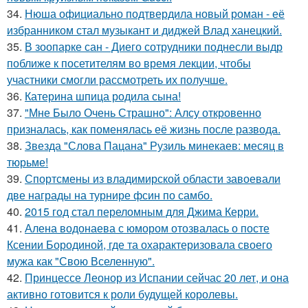
34.
Нюша официально подтвердила новый роман - её
избранником стал музыкант и диджей Влад ханецкий.
35.
В зоопарке сан - Диего сотрудники поднесли выдр
поближе к посетителям во время лекции, чтобы
участники смогли рассмотреть их получше.
36.
Катерина шпица родила сына!
37.
"Мне Было Очень Страшно": Алсу откровенно
призналась, как поменялась её жизнь после развода.
38.
Звезда "Слова Пацана" Рузиль минекаев: месяц в
тюрьме!
39.
Спортсмены из владимирской области завоевали
две награды на турнире фсин по самбо.
40.
2015 год стал переломным для Джима Керри.
41.
Алена водонаева с юмором отозвалась о посте
Ксении Бородиной, где та охарактеризовала своего
мужа как "Свою Вселенную".
42.
Принцессе Леонор из Испании сейчас 20 лет, и она
активно готовится к роли будущей королевы.