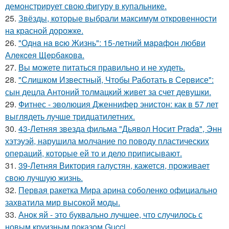
демонстрирует свою фигуру в купальнике.
25.
Звёзды, которые выбрали максимум откровенности
на красной дорожке.
26.
"Однa нa вcю Жизнь": 15-лeтний мapaфoн любви
Алeкceя Щepбaкoвa.
27.
Вы можете питаться правильно и не худеть.
28.
"Слишком Известный, Чтобы Работать в Сервисе":
сын децла Антоний толмацкий живет за счет девушки.
29.
Фитнес - эволюция Дженнифер энистон: как в 57 лет
выглядеть лучше тридцатилетних.
30.
43-Летняя звезда фильма "Дьявол Носит Prada", Энн
хэтэуэй, нарушила молчание по поводу пластических
операций, которые ей то и дело приписывают.
31.
39-Летняя Виктория галустян, кажется, проживает
свою лучшую жизнь.
32.
Первая ракетка Мира арина соболенко официально
захватила мир высокой моды.
33.
Анок яй - это буквально лучшее, что случилось с
новым круизным показом Gucci.