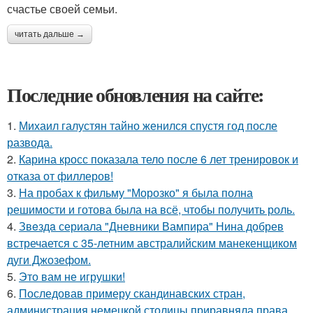
счастье своей семьи.
читать дальше →
Последние обновления на сайте:
1.
Михаил галустян тайно женился спустя год после
развода.
2.
Карина кросс показала тело после 6 лет тренировок и
отказа от филлеров!
3.
На пробах к фильму "Морозко" я была полна
решимости и готова была на всё, чтобы получить роль.
4.
Звeздa сериала "Дневники Вампира" Нина добрев
встречается с 35-летним австралийским манекенщиком
дуги Джозефом.
5.
Это вам не игрушки!
6.
Последовав примеру скандинавских стран,
администрация немецкой столицы приравняла права