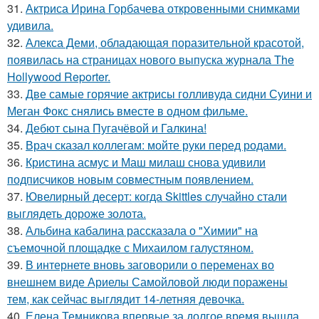
31.
Актриса Ирина Горбачева откровенными снимками
удивила.
32.
Алекса Деми, обладающая поразительной красотой,
появилась на страницах нового выпуска журнала The
Hollywood Reporter.
33.
Две самые горячие актрисы голливуда сидни Суини и
Меган Фокс снялись вместе в одном фильме.
34.
Дебют сына Пугачёвой и Галкина!
35.
Врач сказал коллегам: мойте руки перед родами.
36.
Кристина асмус и Маш милаш снова удивили
подписчиков новым совместным появлением.
37.
Ювелирный десерт: когда Skittles случайно стали
выглядеть дороже золота.
38.
Альбина кабалина рассказала о "Химии" на
съемочной площадке с Михаилом галустяном.
39.
В интернете вновь заговорили о переменах во
внешнем виде Ариелы Самойловой люди поражены
тем, как сейчас выглядит 14-летняя девочка.
40.
Елена Темникова впервые за долгое время вышла