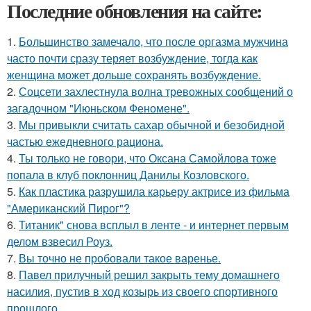
Последние обновления на сайте:
1.
Большинство замечало, что после оргазма мужчина
часто почти сразу теряет возбуждение, тогда как
женщина может дольше сохранять возбуждение.
2.
Соцсети захлестнула волна тревожных сообщений о
загадочном "Июньском Феномене".
3.
Мы привыкли считать сахар обычной и безобидной
частью ежедневного рациона.
4.
Ты только не говори, что Оксана Самойлова тоже
попала в клуб поклонниц Данилы Козловского.
5.
Как пластика разрушила карьеру актрисе из фильма
"Американский Пирог"?
6.
Титаник" снова всплыл в ленте - и интернет первым
делом взвесил Роуз.
7.
Вы точно не пробовали такое варенье.
8.
Павел прилучный решил закрыть тему домашнего
насилия, пустив в ход козырь из своего спортивного
прошлого.