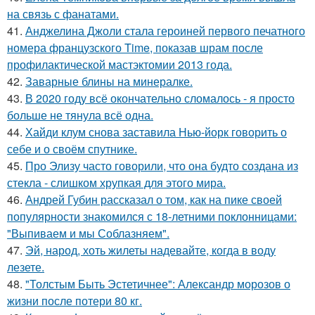
на связь с фанатами.
41.
Анджелина Джоли стала героиней первого печатного
номера французского Time, показав шрам после
профилактической мастэктомии 2013 года.
42.
Заварные блины на минералке.
43.
В 2020 году всё окончательно сломалось - я просто
больше не тянула всё одна.
44.
Хайди клум снова заставила Нью-йорк говорить о
себе и о своём спутнике.
45.
Про Элизу часто говорили, что она будто создана из
стекла - слишком хрупкая для этого мира.
46.
Андрей Губин рассказал о том, как на пике своей
популярности знакомился с 18-летними поклонницами:
"Выпиваем и мы Соблазняем".
47.
Эй, народ, хоть жилеты надевайте, когда в воду
лезете.
48.
"Толстым Быть Эстетичнее": Александр морозов о
жизни после потери 80 кг.