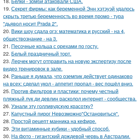
18.
Белки - зомби атаковали США.
19.
Секрет фирмы: как беременной Энн хэтэуэй удалось
скрыть третью беременность во время промо - тура
"дьявол носит Prada 2".
20.
Вики шоу сдала огэ: математика и русский - на 4,
обществознание - на 3.
21.
Песочные кольца с орехами по госту.
22.
Белый праздничный торт.
23.
Лерчек могут отправить на новую экспертизу после
видео тренировок в зале.
24.
Раньше я думала, что оземпик действует одинаково
на всех: сделал укол - аппетит пропал - вес пошёл вниз.
25.
Против фильтров и пластики: почему честный
пляжный лук ди девлин расколол интернет - сообщества.
26.
Узнали эту голливудскую красотку?
27.
Капустный пирог Невозможно"Остановиться".
28.
Простой рецепт манника на кефире.
29.
Эти витаминные кубики - удобный способ.
30.
На фото - гигантский дождевой червь в Австралии.