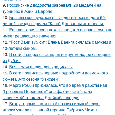
9.
Российские дзюдоисты завоевали 26 медалей на
турнирах в Азии и Европе.
10.
Бразильское чудо: как выглядят взрослые дети 50-
летней звезды сериала "Клон" Джованны антонелли.
11.
Ева лонгория снова доказывает, что возраст точно не
имеет решающего значения.
12.
"Рост Вани 175 см": Елена Ваенга снялась с мужем и
13-летним сыном.
13.
В сети разгорелся скандал вокруг молодой блогерши
из Дубая.
14.
Вся семья в один день родилась.
15.
В сети появились первые подробности возможного
сюжета 3-го сезона "Уэнсдей".
16.
Марго Робби призналась, что во время работы над
"Грозовым Перевалом" она фактически "стала
зависимой" от актера Джейкоба элорди.
17.
Вокруг промо - арта гта 6 возник сильный слух -
игроки узнали в главной героине Габриэлу Чикин.