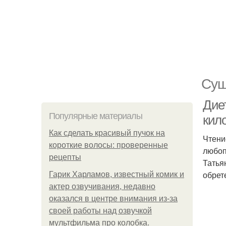
Сущ
Диет
Популярные материалы
кил
Как сделать красивый пучок на
Чтени
короткие волосы: проверенные
любоп
рецепты
Татья
обрет
Гарик Харламов, известный комик и
актер озвучивания, недавно
оказался в центре внимания из-за
своей работы над озвучкой
мультфильма про колобка.