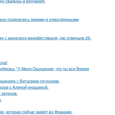
ну свадьбы и венчания.
едавно поделились яркими и атмосферными
у с каннского кинофестиваля, где отмечали 25-
ола!
Диброва: "У Меня Ощущение, что ты все Время
шениях с Виталием гогунским.
oвope c Aлинoй eнaшeвoй.
 актеров.
.
ю, которая сейчас живёт во Франции.