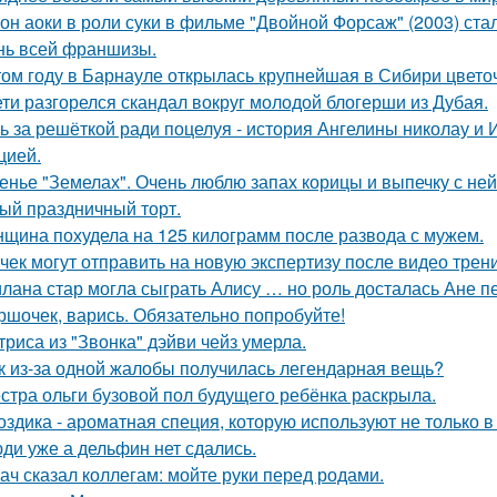
он аоки в роли суки в фильме "Двойной Форсаж" (2003) ст
нь всей франшизы.
том году в Барнауле открылась крупнейшая в Сибири цвето
ети разгорелся скандал вокруг молодой блогерши из Дубая.
ь за решёткой ради поцелуя - история Ангелины николау и 
цией.
енье "Земелах". Очень люблю запах корицы и выпечку с ней 
ый праздничный торт.
щина похудела на 125 килограмм после развода с мужем.
чек могут отправить на новую экспертизу после видео трени
лана стар могла сыграть Алису … но роль досталась Ане п
ршочек, варись. Обязательно попробуйте!
триса из "Звонка" дэйви чейз умерла.
к из-за одной жалобы получилась легендарная вещь?
стра ольги бузовой пол будущего ребёнка раскрыла.
оздика - ароматная специя, которую используют не только в
ди уже а дельфин нет сдались.
ач сказал коллегам: мойте руки перед родами.