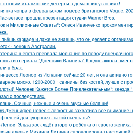
 готовим итальянские десерты в домашних условиях!
иянка чопра в февральском номере британского Vogue, 202
Лас-вегасе прошла презентация студии Warner Bros.
ок и Миллионные Охваты": Олеся Иванченко прокомментиро
ека.
 пьёшь каркаде и даже не знаешь, что он делает с организм
еток - венок в Австралии.
атерина шепета прервала молчание по поводу внебрачного
триса из сериала "Дневники Вампира" Кэндис аккола вмес
или в брак.
инцессе Леонор из Испании сейчас 20 лет, и она активно г
варное мяско. 1200-2000 г свинины без костей, лучше с пр
олстый Человек Кажется Более Привлекательным": звезда "к
азал о последствиях.
ляши. Сочные, нежные и очень вкусные беляши!
56 Дженнифер Лопес с лёгкостью захватила все внимание на
 фрешей для здоровья - какой пьёшь ты?
-Летняя Эльза хоск ждёт второго ребёнка от своего жениха 
зрыв адель и Михаила Литвина спровоцировал настоящий п