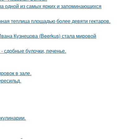
ала одной из самых ярких и запоминающихся
чная теплица площадью более девяти гектаров.
Ивана Кузнецова (Beerkus) стала мировой
- сдобные булочки, печенье.
ровок в зале.
ересильд.
 кулинарии.