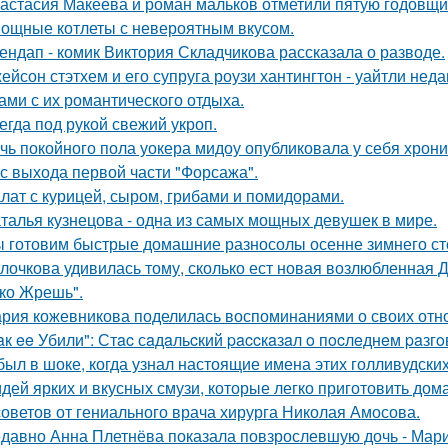
астасия Макеева и роман мальков отметили пятую годовщи
ощные котлеты с невероятным вкусом.
ендап - комик Виктория Складчикова рассказала о разводе.
ейсон стэтхем и его супруга роузи хантингтон - уайтли н
ами с их романтического отдыха.
егда под рукой свежий укроп.
чь покойного пола уокера мидоу опубликовала у себя хроник
 с выхода первой части "Форсажа".
лат с курицей, сыром, грибами и помидорами.
талья кузнецова - одна из самых мощных девушек в мире.
 готовим быстрые домашние разносолы осенне зимнего ст
лочкова удивилась тому, сколько ест новая возлюбленная 
ко Жрешь".
рия кожевникова поделилась воспоминаниями о своих отно
aк ee Убили": Стac сaдaльcкий paccкaзaл o пocлeднeм paзг
был в шоке, когда узнал настоящие имена этих голливудских
идей ярких и вкусных смузи, которые легко приготовить дома
советов от гениального врача хирурга Николая Амосова.
давно Анна Плетнёва показала повзрослевшую дочь - Мари