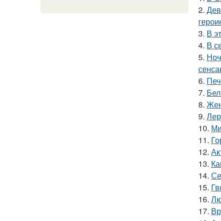
2.
Дев
герои
3.
В э
4.
В с
5.
Ноч
сенса
6.
Печ
7.
Бел
8.
Жен
9.
Лер
10.
Ми
11.
Го
12.
Ак
13.
Ка
14.
Се
15.
Гв
16.
Лю
17.
Вр