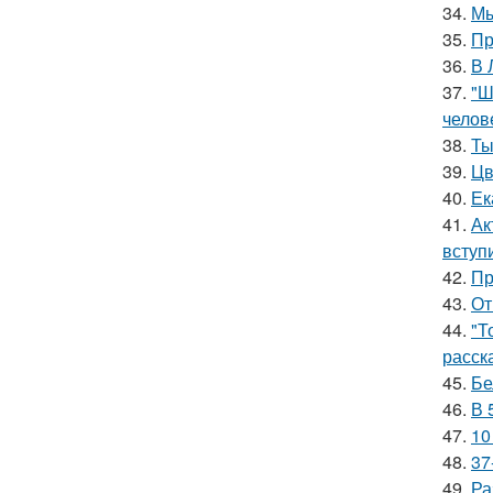
34.
Мы
35.
Пр
36.
В 
37.
"Ш
челов
38.
Ты
39.
Цв
40.
Ек
41.
Ак
вступ
42.
Пр
43.
От
44.
"Т
расск
45.
Бе
46.
В 
47.
10
48.
37
49.
Ра