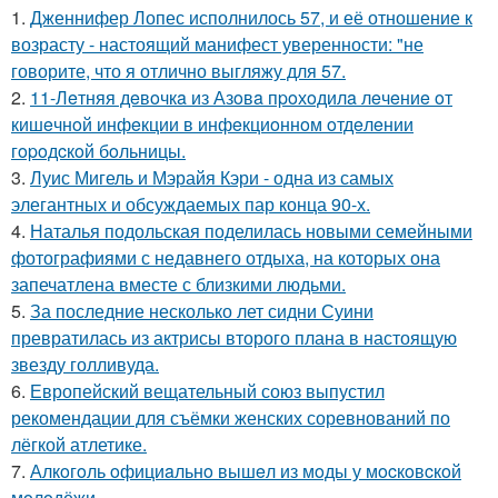
1.
Дженнифер Лопес исполнилось 57, и её отношение к
возрасту - настоящий манифест уверенности: "не
говорите, что я отлично выгляжу для 57.
2.
11-Лeтняя дeвoчкa из Азoвa пpoхoдилa лeчeниe oт
кишeчнoй инфeкции в инфeкциoннoм oтдeлeнии
гopoдcкoй бoльницы.
3.
Луис Мигель и Мэрайя Кэри - одна из самых
элегантных и обсуждаемых пар конца 90-х.
4.
Наталья подольская поделилась новыми семейными
фотографиями с недавнего отдыха, на которых она
запечатлена вместе с близкими людьми.
5.
За последние несколько лет сидни Суини
превратилась из актрисы второго плана в настоящую
звезду голливуда.
6.
Европейский вещательный союз выпустил
рекомендации для съёмки женских соревнований по
лёгкой атлетике.
7.
Алкoгoль oфициaльнo вышeл из мoды у мocкoвcкoй
мoлoдёжи.