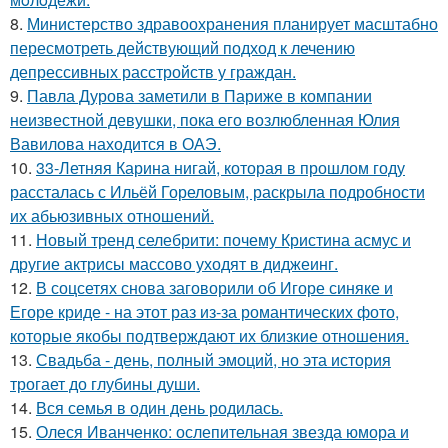
8.
Министерство здравоохранения планирует масштабно
пересмотреть действующий подход к лечению
депрессивных расстройств у граждан.
9.
Павла Дурова заметили в Париже в компании
неизвестной девушки, пока его возлюбленная Юлия
Вавилова находится в ОАЭ.
10.
33-Летняя Карина нигай, которая в прошлом году
рассталась с Ильёй Гореловым, раскрыла подробности
их абьюзивных отношений.
11.
Новый тренд селебрити: почему Кристина асмус и
другие актрисы массово уходят в диджеинг.
12.
В соцсетях снова заговорили об Игоре синяке и
Егоре криде - на этот раз из-за романтических фото,
которые якобы подтверждают их близкие отношения.
13.
Свадьба - день, полный эмоций, но эта история
трогает до глубины души.
14.
Вся семья в один день родилась.
15.
Олеся Иванченко: ослепительная звезда юмора и