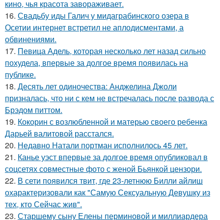
кино, чья красота завораживает.
16.
Свадьбу иды Галич у мидаграбинского озера в
Осетии интернет встретил не аплодисментами, а
обвинениями.
17.
Певица Адель, которая несколько лет назад сильно
похудела, впервые за долгое время появилась на
публике.
18.
Десять лет одиночества: Анджелина Джоли
призналась, что ни с кем не встречалась после развода с
Брэдом питтом.
19.
Кокорин с возлюбленной и матерью своего ребенка
Дарьей валитовой расстался.
20.
Недавно Натали портман исполнилось 45 лет.
21.
Канье уэст впервые за долгое время опубликовал в
соцсетях совместные фото с женой Бьянкой цензори.
22.
В сети появился твит, где 23-летнюю Билли айлиш
охарактеризовали как "Самую Сексуальную Девушку из
тех, кто Сейчас жив".
23.
Старшему сыну Елены перминовой и миллиардера