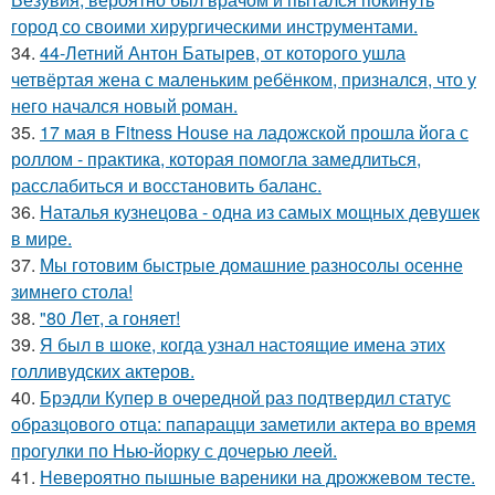
город со своими хирургическими инструментами.
34.
44-Летний Антон Батырев, от которого ушла
четвёртая жена с маленьким ребёнком, признался, что у
него начался новый роман.
35.
17 мая в Fitness House на ладожской прошла йога с
роллом - практика, которая помогла замедлиться,
расслабиться и восстановить баланс.
36.
Наталья кузнецова - одна из самых мощных девушек
в мире.
37.
Мы готовим быстрые домашние разносолы осенне
зимнего стола!
38.
"80 Лет, а гоняет!
39.
Я был в шоке, когда узнал настоящие имена этих
голливудских актеров.
40.
Брэдли Купер в очередной раз подтвердил статус
образцового отца: папарацци заметили актера во время
прогулки по Нью-йорку с дочерью леей.
41.
Невероятно пышные вареники на дрожжевом тесте.