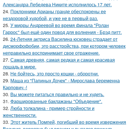
Александра Лебедева Никите исполнилось 17 лет.
24.
Поклонники Арианы гранде обеспокоены ее
нездоровой худобой, и уже не в первый раз.
25.
У мирры Андреевой во время финала "Ролан
Гаррос" был ещё один повод для волнения - Брэд питт.
26.
24-Летняя актриса Василина юсковец страдает от
дисморфофобии, это расстройства, при котором человек
неправильно воспринимает свое отражение.
27.
Самая древняя, самая редкая и самая красивая
лошадь в мире.
28.
Не бойтесь, это просто кошки - оборотни.
29.
Маша из "Папиных Дочек" - Мирослава беременна
Карпович -!
30.
Вы можете питаться правильно и не худеть.
31.
Фаршированные баклажаны "Объедение".
32.
Люба толкалина - пример стройности и
женственности.
33.
Этот житель Помпей, погибший во время извержения
Везувия, вероятно был врачом и пытался покинуть