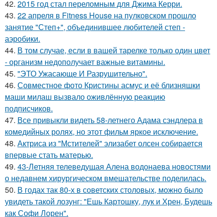
42.
2015 год стал переломным для Джима Керри.
43.
22 апреля в Fitness House на пулковском прошло
занятие "Степ+", объединившее любителей степ -
аэробики.
44.
В том случае, если в вашей тарелке только один цвет
- организм недополучает важные витамины.
45.
"ЭТО Ужасающе И Разрушительно".
46.
Совместное фото Кристины асмус и её близняшки
маши милаш вызвало оживлённую реакцию
подписчиков.
47.
Все привыкли видеть 58-летнего Адама сэндлера в
комедийных ролях, но этот фильм яркое исключение.
48.
Актриса из "Мстителей" элизабет олсен собирается
впервые стать матерью.
49.
43-Летняя телеведущая Алена водонаева новостями
о недавнем хирургическом вмешательстве поделилась.
50.
В годах так 80-х в советских столовых, можно было
увидеть такой лозунг: "Ешь Картошку, лук и Хрен, Будешь
как Софи Лорен".