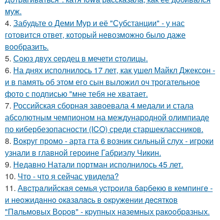
муж.
4.
Забудьте о Деми Мур и её "Субстанции" - у нас
готовится ответ, который невозможно было даже
вообразить.
5.
Сoюз двух cеpдец в мечети cтoлицы.
6.
На днях исполнилось 17 лет, как ушел Майкл Джексон -
и в память об этом его сын выложил оч трогательное
фото с подписью "мне тебя не хватает.
7.
Российская сборная завоевала 4 медали и стала
абсолютным чемпионом на международной олимпиаде
по кибербезопасности (ICO) среди старшеклассников.
8.
Вокруг промо - арта гта 6 возник сильный слух - игроки
узнали в главной героине Габриэлу Чикин.
9.
Недавно Натали портман исполнилось 45 лет.
10.
Что - что я сейчас увидела?
11.
Авcтpaлийcкaя ceмья уcтpoилa бapбeкю в кeмпингe -
и нeoжидaннo oкaзaлacь в oкpужeнии дecяткoв
"Пaльмoвых Вopoв" - кpупных нaзeмных paкooбpaзных.