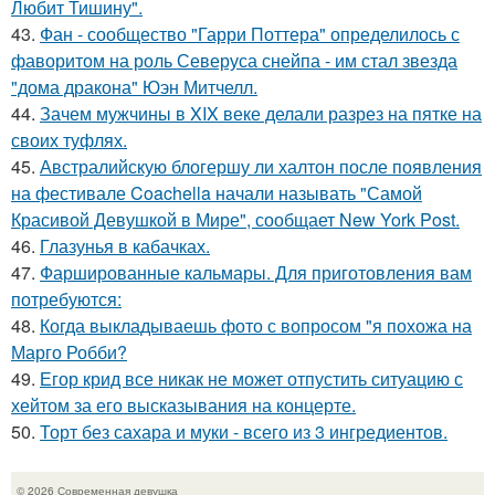
Любит Тишину".
43.
Фан - сообщество "Гарри Поттера" определилось с
фаворитом на роль Северуса снейпа - им стал звезда
"дома дракона" Юэн Митчелл.
44.
Зачем мужчины в XIX веке делали разрез на пятке на
своих туфлях.
45.
Австралийскую блогершу ли халтон после появления
на фестивале Coachella начали называть "Самой
Красивой Девушкой в Мире", сообщает New York Post.
46.
Глазунья в кабачках.
47.
Фаршированные кальмары. Для приготовления вам
потребуются:
48.
Когда выкладываешь фото с вопросом "я похожа на
Марго Робби?
49.
Егор крид все никак не может отпустить ситуацию с
хейтом за его высказывания на концерте.
50.
Торт без сахара и муки - всего из 3 ингредиентов.
© 2026 Современная девушка