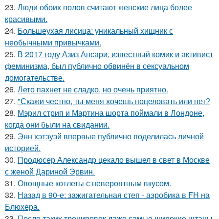
23.
Люди обоих полов считают женские лица более
красивыми.
24.
Большеухая лисица: уникальный хищник с
необычными привычками.
25.
В 2017 году Азиз Ансари, известный комик и активист
феминизма, был публично обвинён в сексуальном
домогательстве.
26.
Лето пахнет не сладко, но очень приятно.
27.
"Скажи честно, ты меня хочешь поцеловать или нет?
28.
Мэрил стрип и Мартина шорта поймали в Лондоне,
когда они были на свидании.
29.
Энн хэтэуэй впервые публично поделилась личной
историей.
30.
Продюсер Александр цекало вышел в свет в Москве
с женой Дариной Эрвин.
31.
Овощные котлеты с невероятным вкусом.
32.
Назад в 90-е: зажигательная степ - аэробика в FH на
Блюхера.
33.
После таких тренировок даже самые широкие штаны