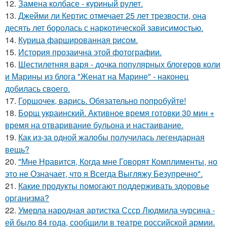
12.
Замена колбасе - куриный рулет.
13.
Джейми ли Кертис отмечает 25 лет трезвости, она
десять лет боролась с наркотической зависимостью.
14.
Курица фаршированная рисом.
15.
История прозаична этой фотографии.
16.
Шестилетняя варя - дочка популярных блогеров коли
и Марины из блога "Женат на Марине" - наконец
добилась своего.
17.
Горшочек, варись. Обязательно попробуйте!
18.
Борщ украинский. Активное время готовки 30 мин +
время на отваривание бульона и настаивание.
19.
Как из-за одной жалобы получилась легендарная
вещь?
20.
"Мне Нравится, Когда мне Говорят Комплименты, но
это не Означает, что я Всегда Выгляжу Безупречно".
21.
Какие продукты помогают поддерживать здоровье
организма?
22.
Умерла народная артистка Ссср Людмила чурсина -
ей было 84 года, сообщили в театре российской армии.