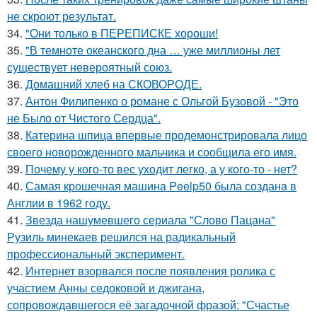
не скроют результат.
34.
"Они только в ПЕРЕПИСКЕ хороши!
35.
"В темноте океанского дна … уже миллионы лет
существует невероятный союз.
36.
Домашний хлеб на СКОВОРОДЕ.
37.
Антон Филипенко о романе с Ольгой Бузовой - "Это
не Было от Чистого Сердца".
38.
Катерина шпица впервые продемонстрировала лицо
своего новорожденного мальчика и сообщила его имя.
39.
Почему у кого-то вес уходит легко, а у кого-то - нет?
40.
Самая крошечная машинa Peelp50 была созданa в
Англии в 1962 году.
41.
Звезда нашумевшего сериала "Слово Пацана"
Рузиль минекаев решился на радикальный
профессиональный эксперимент.
42.
Интернет взорвался после появления ролика с
участием Анны седоковой и джигана,
сопровождавшегося её загадочной фразой: "Счастье