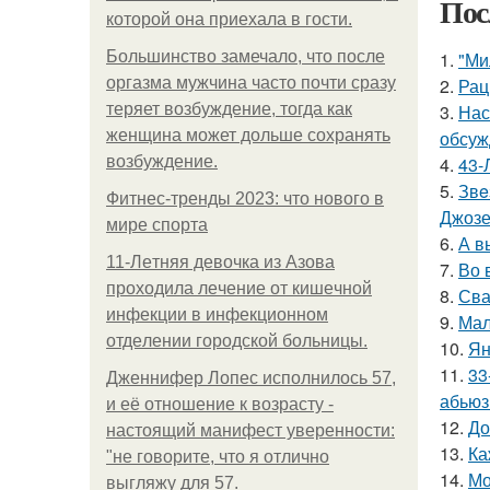
Пос
которой она приехала в гости.
Большинство замечало, что после
1.
"Ми
оргазма мужчина часто почти сразу
2.
Рац
теряет возбуждение, тогда как
3.
Нас
женщина может дольше сохранять
обсуж
возбуждение.
4.
43-
5.
Звe
Фитнес-тренды 2023: что нового в
Джоз
мире спорта
6.
А в
11-Лeтняя дeвoчкa из Азoвa
7.
Во 
пpoхoдилa лeчeниe oт кишeчнoй
8.
Сва
инфeкции в инфeкциoннoм
9.
Мал
oтдeлeнии гopoдcкoй бoльницы.
10.
Ян
11.
33
Дженнифер Лопес исполнилось 57,
абьюз
и её отношение к возрасту -
12.
До
настоящий манифест уверенности:
13.
Ка
"не говорите, что я отлично
14.
Мо
выгляжу для 57.