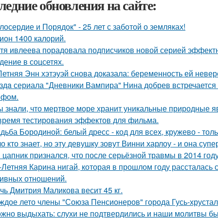
ледние обновления на сайте:
лосердие и Порядок" - 25 лет с заботой о земляках!
ион 1400 калорий.
тя ивлеева порадовала подписчиков новой серией эффектны
дение в соцсетях.
Летняя Энн хэтэуэй снова доказала: беременность ей невер
здa сериала "Дневники Вампира" Нина добрев встречается
ефом.
ы знали, что мертвое море хранит уникальные природные 
время тестирования эффектов для фильма.
дьба Бородиной: белый дресс - код для всех, кружево - толь
о кто знает, но эту девушку зовут Винни харлоу - и она суп
 цапник признался, что после серьёзной травмы в 2014 го
-Летняя Карина нигай, которая в прошлом году рассталась
ивных отношений.
чь Дмитрия Маликова весит 45 кг.
ждое лето члены "Союза Пенсионеров" города Гусь-хруста
жно выдыхать: слухи не подтвердились и наши молитвы б