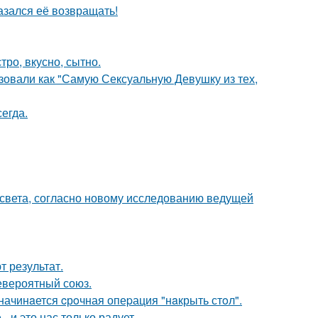
азался её возвращать!
тро, вкусно, сытно.
зовали как "Самую Сексуальную Девушку из тех,
егда.
 света, согласно новому исследованию ведущей
 результат.
евероятный союз.
начинaется cрoчная опеpация "нaкрыть стoл".
 и это нас только радует.