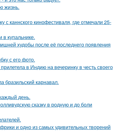
ю жизнь.
у с каннского кинофестиваля, где отмечали 25-
 в купальнике.
злишней худобы после её последнего появления
ку с его фото.
прилетела в Индию на вечеринку в честь своего
ла бразильский карнавал.
 каждый день.
олливудскую сказку в родную и до боли
елателей.
 Африки и одно из самых удивительных творений