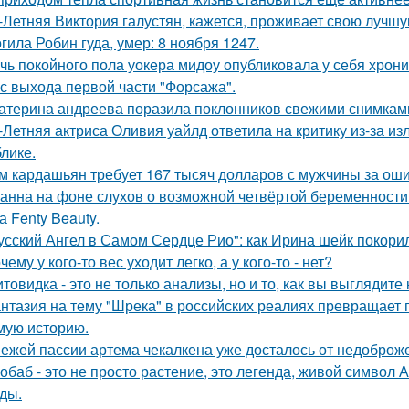
-Летняя Виктория галустян, кажется, проживает свою лучшу
гила Робин гуда, умер: 8 ноября 1247.
чь покойного пола уокера мидоу опубликовала у себя хроник
 с выхода первой части "Форсажа".
атерина андреева поразила поклонников свежими снимками
-Летняя актриса Оливия уайлд ответила на критику из-за и
блике.
м кардашьян требует 167 тысяч долларов с мужчины за ошиб
анна на фоне слухов о возможной четвёртой беременности 
а Fenty Beauty.
усский Ангел в Самом Сердце Рио": как Ирина шейк покори
чему у кого-то вес уходит легко, а у кого-то - нет?
товидка - это не только анализы, но и то, как вы выглядите
нтазия на тему "Шрека" в российских реалиях превращает г
мую историю.
ежей пассии артема чекалкена уже досталось от недоброж
обаб - это не просто растение, это легенда, живой символ
ды.