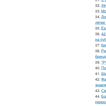
32.
39
33.
Мо
34.
До
летие
35.
Ек
36.
42
на пу
37.
Ки
38.
Ри
бренд
39.
"Р
40.
По
41.
Щи
42.
Фа
знако
43.
Св
44.
Ба
приро