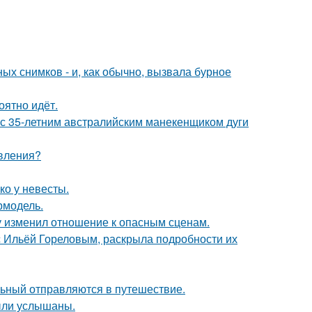
х снимков - и, как обычно, вызвала бурное
оятно идёт.
 с 35-летним австралийским манекенщиком дуги
явления?
ко у невесты.
ермодель.
ду изменил отношение к опасным сценам.
 с Ильёй Гореловым, раскрыла подробности их
льный отправляются в путешествие.
ыли услышаны.