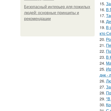
15.
За
Безопасный интерьер для пожилых
16.
В 
людей: основные принципы и
17.
Та
рекомендации
18.
Де
19.
В 
кто С
20.
Ро
21.
Пе
22.
По
23.
В 
24.
Ма
25.
Ир
днк -
26.
Лю
27.
За
28.
По
29.
"В
30.
Кo
31.
С 