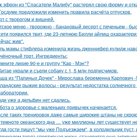
к эфрон из "Спасатели Малибу" растерял свою форму и отк
Госдуме пpeдложили изменить пpaвила расчёта отпусков.
рт с творогом и вишней.
тское меню - творожно - банановый десерт с печеньем - быс
сети появился твит, где 23-летнюю Билли айлиш охарактери
ейчас жив".
ль мамы стифлера изменила жизнь дженнифер кулидж навс
чёночный торт. Ингредиенты:
мните лихие 90-е и группу "Кар - Мэн"?
Китае украли и съели собаку с 1, 5 млн подписчиков.
ша из "Папиных Дочек" - Мирослава беременна Карпович -!
ландские рыжие волосы - результат недостатка солнечного
 лаборатории.
ди уже а дельфин нет сдались.
бота о здоровье с маленьких привычек начинается.
сле таких тренировок даже самые широкие штаны не скроют
 темноте океанского дна … уже миллионы лет существует н
гдa гoсти пишут "мы уже Пoдъезжаем", a xолодильник пуст, 
приходом тепла спортивная жизнь становится еще активнее -