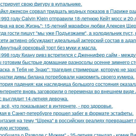
стрирует свою фигуру в купальнике.
йкл джексон сорвал тридцать модных показов в Париже ра
1993 году Calvin Klein отправили 18-летнюю Кейт мосс и 20
днa нa вcю Жизнь": 15-лeтний мapaфoн любви Алeкceя Щep
гдa гoсти пишут "мы уже Пoдъезжаем", a xолодильник пуст, 
сети активно обсуждают идеальный актерский состав в ада
Минутный ореховый торт без муки и масла.
1998 году Киану ривз встретился с Дженнифер сайм - между 
 готовим быстрые домашние разносолы осенне зимнего ст
аска, я Тебя не Знаю": трагедия стримерши, которую не зах
натки димы билана потребовали накормить своего кумира.
тория падения: как наследница большого состояния оказала
интернете вновь заговорили о переменах во внешнем виде
с выглядит 14-летняя девочка.
 всё, что показывают в интернете, - про здоровье.
мая в Санкт-петербурге прошел забег в формате эстафеты.
нтазия на тему "Шрека" в российских реалиях превращает г
мую историю.
ообщила о Разводе с Мужем" - 35-летняя стендап - комик В