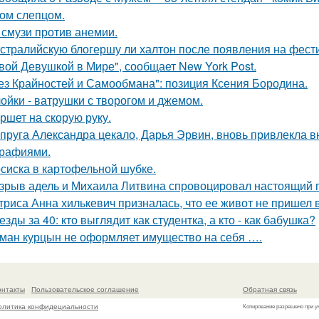
ом слепцом.
 смузи против анемии.
стралийскую блогершу ли халтон после появления на фест
вой Девушкой в Мире", сообщает New York Post.
ез Крайностей и Самообмана": позиция Ксения Бородина.
ойки - ватрушки с творогом и джемом.
ршет на скорую руку.
пруга Александра цекало, Дарья Эрвин, вновь привлекла 
рафиями.
сиска в картофельной шубке.
зрыв адель и Михаила Литвина спровоцировал настоящий п
триса Анна хилькевич призналась, что ее живот не пришел 
езды за 40: кто выглядит как студентка, а кто - как бабушка?
ман курцын не оформляет имущество на себя ….
онтакты
Пользовательское соглашение
Обратная связь
олитика конфидециальности
Копирование разрешено при у