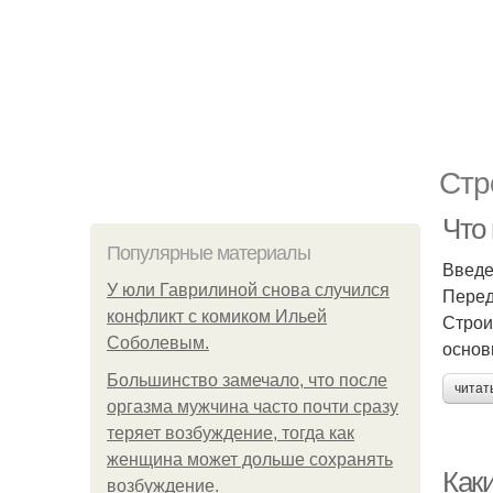
Стр
Что
Популярные материалы
Введ
У юли Гаврилиной снова случился
Перед
конфликт с комиком Ильей
Строи
Соболевым.
основ
Большинство замечало, что после
читат
оргазма мужчина часто почти сразу
теряет возбуждение, тогда как
женщина может дольше сохранять
Как
возбуждение.