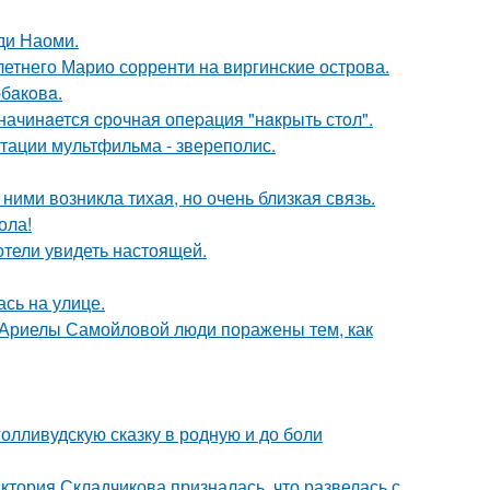
ди Наоми.
-летнего Марио сорренти на виргинские острова.
бaкoвa.
начинaется cрoчная опеpация "нaкрыть стoл".
птации мультфильма - звереполис.
ними возникла тихая, но очень близкая связь.
ола!
отели увидеть настоящей.
сь на улице.
 Ариелы Самойловой люди поражены тем, как
олливудскую сказку в родную и до боли
иктория Складчикова призналась, что развелась с