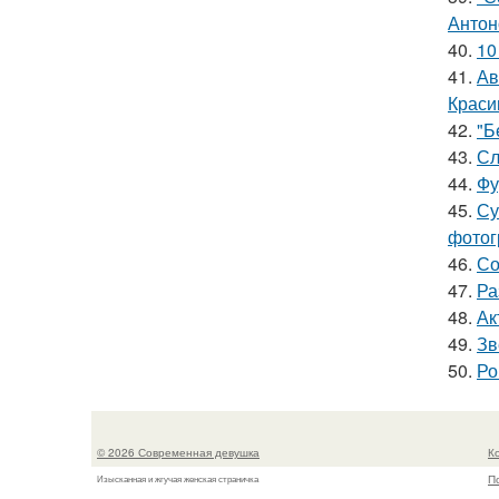
Антон
40.
10
41.
Ав
Краси
42.
"Б
43.
Сл
44.
Фу
45.
Су
фотог
46.
Со
47.
Ра
48.
Ак
49.
Зв
50.
Ро
© 2026 Современная девушка
К
П
Изысканная и жгучая женская страничка