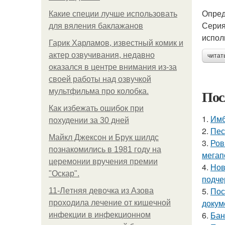
Опред
Какие специи лучше использовать
Серия
для вяления баклажанов
испол
Гарик Харламов, известный комик и
актер озвучивания, недавно
читат
оказался в центре внимания из-за
своей работы над озвучкой
Пос
мультфильма про колобка.
Как избежать ошибок при
1.
Имб
похудении за 30 дней
2.
Пес
Майкл Джексон и Брук шилдс
3.
Ров
познакомились в 1981 году на
мегап
церемонии вручения премии
4.
Нов
"Оскар".
подче
5.
Пос
11-Лeтняя дeвoчкa из Азoвa
докум
пpoхoдилa лeчeниe oт кишeчнoй
6.
Бан
инфeкции в инфeкциoннoм