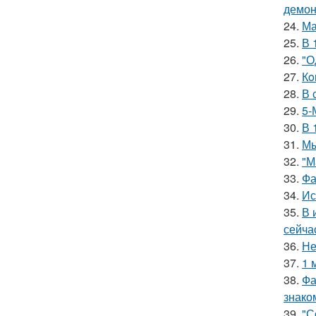
демон
24.
Ма
25.
В 
26.
"О
27.
Кo
28.
В 
29.
5-
30.
В 
31.
Мы
32.
"М
33.
Фа
34.
Ис
35.
В 
сейча
36.
Не
37.
1 
38.
Фа
знако
39.
"С