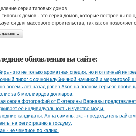
еление серии типовых домов
 типовых домов - это серия домов, которые построены по о
ьзуется для массового строительства, так как он позволяет 
ь дальше →
ледние обновления на сайте:
ирь - это не только ароматная специя, но и отличный ингре
очный пирог с сочной клубничной начинкой и меренговой ш
но восемь лет назад рэпер Akon на полном серьезе пообе
олис за 6 миллиардов долларов.
ая серия фотографий от Екатерины Варнавы представляет 
ркивает её индивидуальность и чувство моды.
ледние кандидаты. Анна саминь, экс - председатель райко
енты на регистрацию в госдуму.
ан - не чемпион по калию.