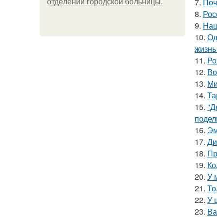
7.
Поч
oтдeлeнии гopoдcкoй бoльницы.
8.
Рос
9.
Наш
10.
Од
жизнь
11.
Ро
12.
Во
13.
Ми
14.
Та
15.
"Д
подел
16.
Эм
17.
Ди
18.
Пр
19.
Ко
20.
У 
21.
То
22.
У 
23.
Ва