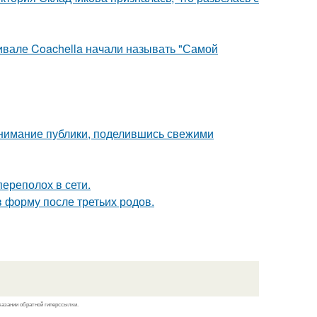
ивале Coachella начали называть "Самой
внимание публики, поделившись свежими
ереполох в сети.
в форму после третьих родов.
казании обратной гиперссылки.