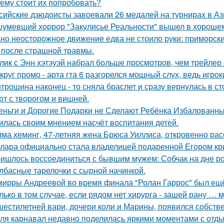
ему стоит их попробовать?
сийские дзюдоисты завоевали 26 медалей на турнирах в Аз
умевший хоррор "Закулисье Реальности" вышел в хорошем
но неосторожное движение едва не стоило руки: приморск
 после страшной травмы.
лик с Энн хэтэуэй набрал больше просмотров, чем трейлер
круг промо - арта гта 6 разгорелся мощный слух, ведь игрок
трошина наконец - то сняла браслет и сразу вернулась в сто
рт с творогом и вишней.
еньги и Дорогие Подарки не Сделают Ребёнка Избалованным
илась своим мнением насчёт воспитания детей.
ма хеминг, 47-летняя жена Брюса Уиллиса, откровенно рас
лара официально стала владелицей подаренной Егором кр
ишлось воссоединиться с бывшим мужем: Собчак на дне р
лбасные тарелочки с сырной начинкой.
мирры Андреевой во время финала "Ролан Гаррос" был ещё 
лько в том случае, если рядом нет хирурга - зашей рану … 
шестилетней вари, дочери коли и Марины, появился собстве
ля карнавал недавно поделилась яркими моментами с отдых