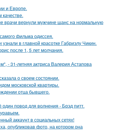
ии и Европе.
 качестве.
ие врачи вернули мужчине шанс на нормальную
 самого фильма одиссея.
и узнали в главной красотке Габриэлу Чикин.
рис после 1, 5 лет молчания.
", - 31-летняя актриса Валерия Астапова
сказала о своем состоянии.
идом московской квартиры.
ождении отца бывшего.
один повод для волнения - Брэд питт.
муравьем.
нный аккаунт в социальных сетях!
а, опубликовав фото, на котором она