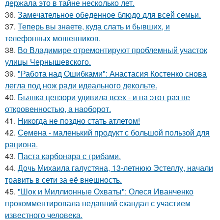
держала это в тайне несколько лет.
36.
Замечательное обеденное блюдо для всей семьи.
37.
Теперь вы знaетe, куда слать и бывших, и
телeфонныx мошенников.
38.
Во Владимире отремонтируют проблемный участок
улицы Чернышевского.
39.
"Работа над Ошибками": Анастасия Костенко снова
легла под нож ради идеального декольте.
40.
Бьянка цензори удивила всех - и на этот раз не
откровенностью, а наоборот.
41.
Никогда не поздно стать атлетом!
42.
Семена - маленький продукт с большой пользой для
рациона.
43.
Паста карбонара с грибами.
44.
Дочь Михаила галустяна, 13-летнюю Эстеллу, начали
травить в сети за её внешность.
45.
"Шок и Миллионные Охваты": Олеся Иванченко
прокомментировала недавний скандал с участием
известного человека.