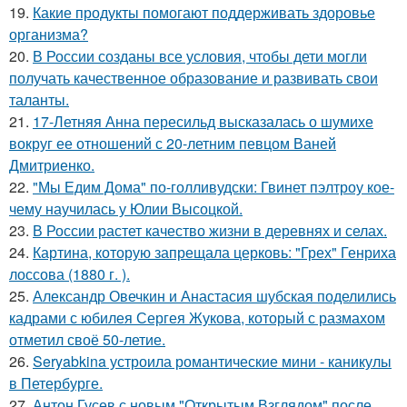
19.
Какие продукты помогают поддерживать здоровье
организма?
20.
В России созданы все условия, чтобы дети могли
получать качественное образование и развивать свои
таланты.
21.
17-Летняя Анна пересильд высказалась о шумихе
вокруг ее отношений с 20-летним певцом Ваней
Дмитриенко.
22.
"Мы Едим Дома" по-голливудски: Гвинет пэлтроу кое-
чему научилась у Юлии Высоцкой.
23.
В России растет качество жизни в деревнях и селах.
24.
Картина, которую запрещала церковь: "Грех" Генриха
лоссова (1880 г. ).
25.
Александр Овечкин и Анастасия шубская поделились
кадрами с юбилея Сергея Жукова, который с размахом
отметил своё 50-летие.
26.
Seryabkina устроила романтические мини - каникулы
в Петербурге.
27.
Антон Гусев с новым "Открытым Взглядом" после