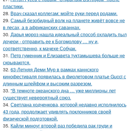
пластики.
28.
Врач сказал коллегам: мойте руки перед родами.
29.
Самый безобидный волк на планете живёт вовсе не
в лесах, а в африканских саваннах.
30.
Дарья мороз нашла идеальный способ охладить пыл
дочери - отправить ее к Богомолову … ну и,
соответственно, к мачехе Собчак.
31.
Петр гуменник и Елизавета туктамышева больше не
скрываются.
32.
63-Летняя Деми Мур в рамках каннского
кинофестиваля появилась в фиолетовом платье Gucci с
длинным шлейфом и высоким разрезом.
33.
"В темноте океанского дна … уже миллионы лет
существует невероятный союз.
34.
Светлана ходченкова, которой недавно исполнилось
43 года, продолжает удивлять поклонников своей
физической подготовкой.
35.
Кайли миноуг второй раз победила рак груди и