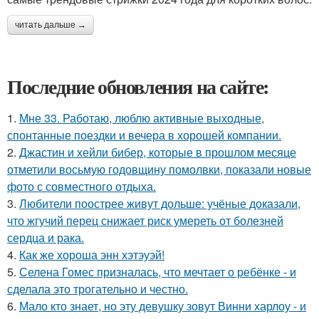
читать дальше →
Последние обновления на сайте:
1.
Мне 33. Работаю, люблю активные выходные,
спонтанные поездки и вечера в хорошей компании.
2.
Джастин и хейли бибер, которые в прошлом месяце
отметили восьмую годовщину помолвки, показали новые
фото с совместного отдыха.
3.
Любители поострее живут дольше: учёные доказали,
что жгучий перец снижает риск умереть от болезней
сердца и рака.
4.
Как же хороша энн хэтэуэй!
5.
Селена Гомес призналась, что мечтает о ребёнке - и
сделала это трогательно и честно.
6.
Мало кто знает, но эту девушку зовут Винни харлоу - и