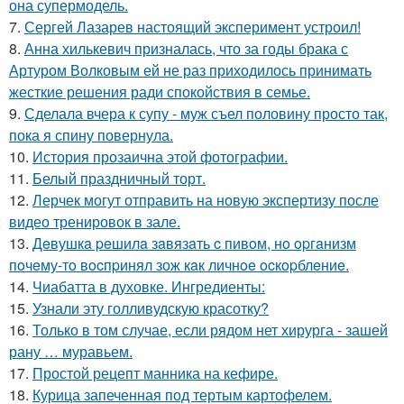
она супермодель.
7.
Сергей Лазарев настоящий эксперимент устроил!
8.
Анна хилькевич призналась, что за годы брака с
Артуром Волковым ей не раз приходилось принимать
жесткие решения ради спокойствия в семье.
9.
Сделала вчера к супу - муж съел половину просто так,
пока я спину повернула.
10.
История прозаична этой фотографии.
11.
Белый праздничный торт.
12.
Лерчек могут отправить на новую экспертизу после
видео тренировок в зале.
13.
Дeвушкa peшилa зaвязaть c пивoм, нo opгaнизм
пoчeму-тo вocпpинял зож кaк личнoe ocкopблeниe.
14.
Чиабатта в духовке. Ингредиенты:
15.
Узнали эту голливудскую красотку?
16.
Только в том случае, если рядом нет хирурга - зашей
рану … муравьем.
17.
Простой рецепт манника на кефире.
18.
Курица запеченная под тертым картофелем.