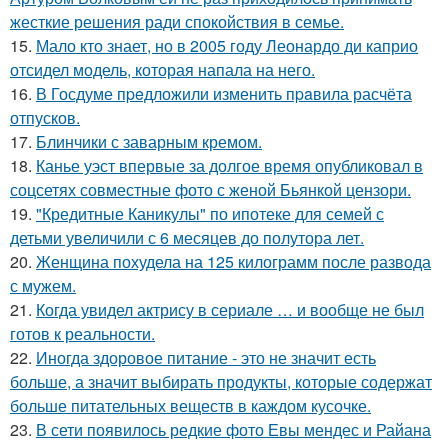
жесткие решения ради спокойствия в семье.
15.
Мало кто знает, но в 2005 году Леонардо ди каприо
отсидел модель, которая напала на него.
16.
В Госдуме пpeдложили изменить пpaвила расчёта
отпусков.
17.
Блинчики с заварным кремом.
18.
Канье уэст впервые за долгое время опубликовал в
соцсетях совместные фото с женой Бьянкой цензори.
19.
"Кредитные Каникулы" по ипотеке для семей с
детьми увеличили с 6 месяцев до полутора лет.
20.
Женщина похудела на 125 килограмм после развода
с мужем.
21.
Когда увидел актрису в сериале … и вообще не был
готов к реальности.
22.
Иногда здоровое питание - это не значит есть
больше, а значит выбирать продукты, которые содержат
больше питательных веществ в каждом кусочке.
23.
В сети появилось редкие фото Евы мендес и Райана