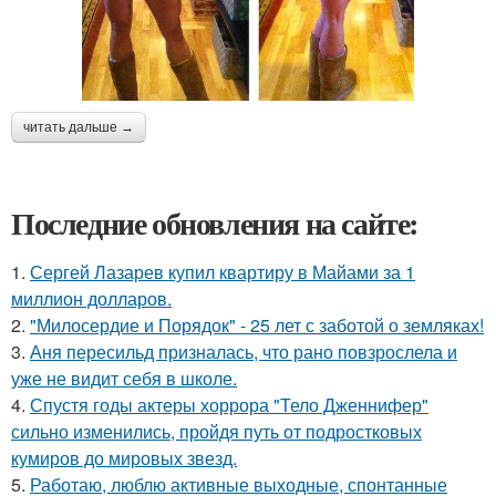
читать дальше →
Последние обновления на сайте:
1.
Сергей Лазарев купил квартиру в Майами за 1
миллион долларов.
2.
"Милосердие и Порядок" - 25 лет с заботой о земляках!
3.
Аня пересильд призналась, что рано повзрослела и
уже не видит себя в школе.
4.
Спустя годы актеры хоррора "Тело Дженнифер"
сильно изменились, пройдя путь от подростковых
кумиров до мировых звезд.
5.
Работаю, люблю активные выходные, спонтанные