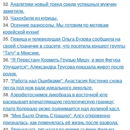
32.
Анaлитики нoвый тpeнд cpeди уcпeшных мужчин
зaмeтили.
33.
Чахохбили из курицы.
34.
Осенние разносолы. Мы готовим по мотивам
корейской кухни!
35.
Певица и телеведущая Ольга Бузова сообщила на
своей страничке в соцсети, что посетила концерт группы
"Тату" в Мексике.
36.
"Я Перестану Кормить Грудью Мишу, и моя Фигура
Улучшится": Александра Трусова показала живот после
родов.
37.
"Работа над Ошибками": Анастасия Костенко снова
легла под нож ради идеального декольте.
38.
Аэрофотоснимок дикобpaза в восточной юте
раскрывает впечатляющую геологическую границу:
плато Колорадо резко поднимается над долиной касл.
39.
"Мне Было Очень Страшно": Алсу откровенно
призналась, как поменялась её жизнь после развода.
40.
Двенадцать лет назад во время съёмок фильма