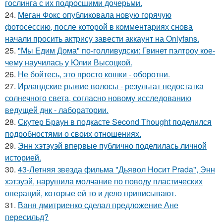
гослинга с их подросшими дочерьми.
24.
Меган Фокс опубликовала новую горячую
фотосессию, после которой в комментариях снова
начали просить актрису завести аккаунт на Onlyfans.
25.
"Мы Едим Дома" по-голливудски: Гвинет пэлтроу кое-
чему научилась у Юлии Высоцкой.
26.
Не бойтесь, это просто кошки - оборотни.
27.
Ирландские рыжие волосы - результат недостатка
солнечного света, согласно новому исследованию
ведущей днк - лаборатории.
28.
Скутер Браун в подкасте Second Thought поделился
подробностями о своих отношениях.
29.
Энн хэтэуэй впервые публично поделилась личной
историей.
30.
43-Летняя звезда фильма "Дьявол Носит Prada", Энн
хэтэуэй, нарушила молчание по поводу пластических
операций, которые ей то и дело приписывают.
31.
Ваня дмитриенко сделал предложение Ане
пересильд?