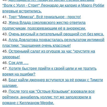
"Волк с Уолл - Стрит" Леонардо ди каприо и Марго Робби
впервые встретились.
41.
Торт "Мимоза". Всё гениальное - просто!
42.
Жена Влада соколовского жестко ответила
подписчикам, подозревающим её в анорексии.
43.
Очень вкусный и питательный овощной суп без мяса.
44.
Алла Довлатова похвасталась результатом интимной
пластики: "ощущения очень классные!
45.
Остренький салат из огурцов за час "хрустите нa
здоровье!
46.
Сок для ….
47.
Хотите быстрее прийти к своей цели и не тратить
время на ошибки?
48.
Брат кайли дженнер вступился за её роман с Тимоти
шаламе.
49.
После того как "Острые Козырьки" взорвали все
рейтинги, аннабелль уоллис тут же заподозрили в
романе с Киллианом Мерфи.