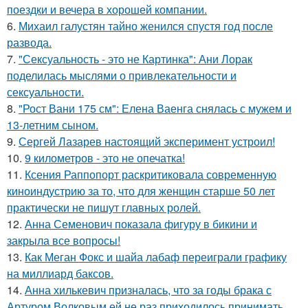
поездки и вечера в хорошей компании.
6.
Михаил галустян тайно женился спустя год после
развода.
7.
"Сексуальность - это не Картинка": Ани Лорак
поделилась мыслями о привлекательности и
сексуальности.
8.
"Рост Вани 175 см": Елена Ваенга снялась с мужем и
13-летним сыном.
9.
Сергей Лазарев настоящий эксперимент устроил!
10.
9 километров - это не опечатка!
11.
Ксения Раппопорт раскритиковала современную
киноиндустрию за то, что для женщин старше 50 лет
практически не пишут главных ролей.
12.
Анна Семенович показала фигуру в бикини и
закрыла все вопросы!
13.
Как Меган Фокс и шайа лабаф переиграли графику
на миллиард баксов.
14.
Анна хилькевич призналась, что за годы брака с
Артуром Волковым ей не раз приходилось принимать