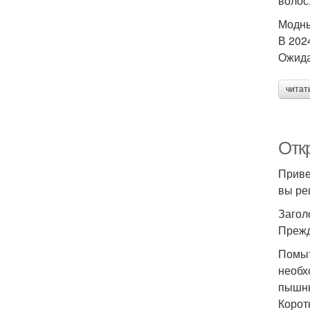
волос
Модны
В 202
Ожида
читат
Откр
Приве
вы реш
Загол
Прежд
Помыт
необх
пышн
Корот