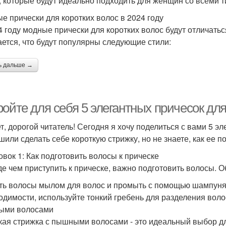
, которые будут идеально подходить для женщин со всеми т
е прически для коротких волос в 2024 году
4 году модные прически для коротких волос будут отличать
ется, что будут популярны следующие стили:
ь дальше →
ойте для себя 5 элегантных причесок для
т, дорогой читатель! Сегодня я хочу поделиться с вами 5 э
или сделать себе короткую стрижку, но не знаете, как ее по
овок 1: Как подготовить волосы к прическе
е чем приступить к прическе, важно подготовить волосы. 
ь волосы мылом для волос и промыть с помощью шампуня
одимости, используйте тонкий гребень для разделения волос.
ыми волосами
кая стрижка с пышными волосами - это идеальный выбор для 