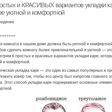
стрижки
челкой
ростых и КРАСИВЫХ вариантов укладки кар
ее уютной и комфортной
ведение
Самостоятельная
Стрижка с челкой
А
стрижка
=======
я комната в нашем доме должна быть уютной и комфортно
бов сделать комнату более привлекательной и уютной — это
отрим 6 простых и красивых вариантов укладки каре, котор
й и комфортной.
ическая укладка каре — это один из самых популярных и пр
ложить ковёр так, чтобы его центр был напротив главного 
а. Этот способ укладки каре подчеркивает основные элемен
ртной.