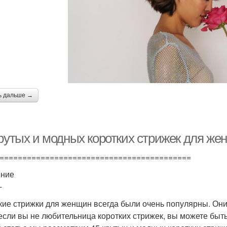
ь дальше →
крутых и модных коротких стрижек для же
==========================================
ение
-
кие стрижки для женщин всегда были очень популярны. Они
если вы не любительница коротких стрижек, вы можете быть 