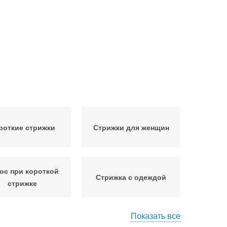
роткие стрижки
Стрижки для женщин
ос при короткой
Стрижка с одеждой
стрижке
Показать все
ртивные стрижки
Спортивная стрижка