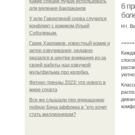
Какие специи лучше использовать
6 п
для вяления баклажанов
бол
У юли Гаврилиной снова случился
H1. В
конфликт с комиком Ильей
Соболевым.
=====
Гарик Харламов, известный комик и
актер озвучивания, недавно
Кажда
оказался в центре внимания из-за
спосо
своей работы над озвучкой
рассм
мультфильма про колобка.
уютно
Фитнес-тренды 2023: что нового в
Класс
мире спорта
распо
диван
Все же слышали про вчерашнюю
комфо
победу Бена аффлека в "кто хочет
стать миллионером?