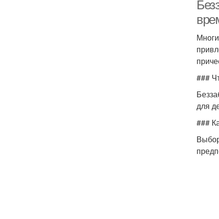
Безз
вре
Многи
привл
приче
### Ч
Безза
для д
### К
Выбор
предп