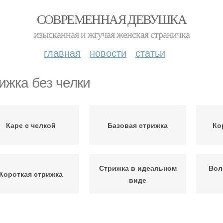
СОВРЕМЕННАЯ ДЕВУШКА
изысканная и жгучая женская страничка
главная
новости
статьи
ижка без челки
Каре с челкой
Базовая стрижка
Ко
Стрижка в идеальном
Вол
Короткая стрижка
виде
к-лист для короткой
Волосы с удлиненной
Спо