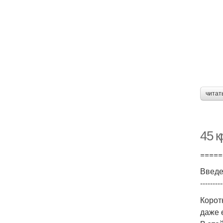
читат
45 
=====
Введ
---------
Корот
даже 