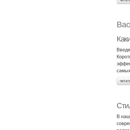
читат
Вас
Как
Введ
Корот
эффек
самых
читат
Сти
В наш
совре