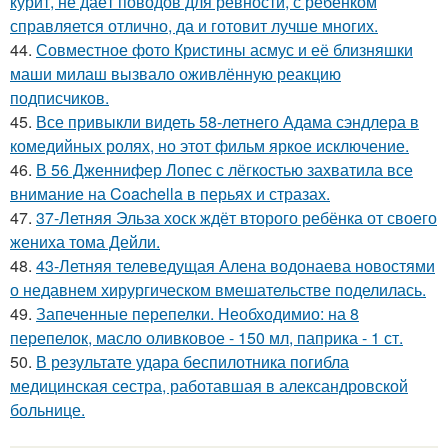
курит, не даёт поводов для ревности, с ребёнком
справляется отлично, да и готовит лучше многих.
44.
Совместное фото Кристины асмус и её близняшки
маши милаш вызвало оживлённую реакцию
подписчиков.
45.
Все привыкли видеть 58-летнего Адама сэндлера в
комедийных ролях, но этот фильм яркое исключение.
46.
В 56 Дженнифер Лопес с лёгкостью захватила все
внимание на Coachella в перьях и стразах.
47.
37-Летняя Эльза хоск ждёт второго ребёнка от своего
жениха тома Дейли.
48.
43-Летняя телеведущая Алена водонаева новостями
о недавнем хирургическом вмешательстве поделилась.
49.
Запеченные перепелки. Необходимио: на 8
перепелок, масло оливковое - 150 мл, паприка - 1 ст.
50.
В результате удара беспилотника погибла
медицинская сестра, работавшая в александровской
больнице.