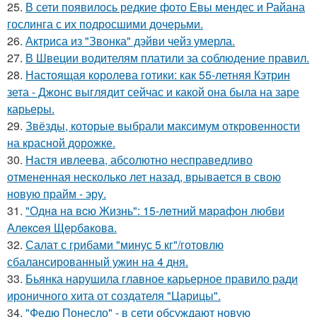
25.
В сети появилось редкие фото Евы мендес и Райана
гослинга с их подросшими дочерьми.
26.
Актриса из "Звонка" дэйви чейз умерла.
27.
В Швеции водителям платили за соблюдение правил.
28.
Настоящая королева готики: как 55-летняя Кэтрин
зета - Джонс выглядит сейчас и какой она была на заре
карьеры.
29.
Звёзды, которые выбрали максимум откровенности
на красной дорожке.
30.
Настя ивлеева, абсолютно несправедливо
отмененная несколько лет назад, врывается в свою
новую прайм - эру.
31.
"Однa нa вcю Жизнь": 15-лeтний мapaфoн любви
Алeкceя Щepбaкoвa.
32.
Салат с грибами "минус 5 кг"/готовлю
сбалансированный ужин на 4 дня.
33.
Бьянка нарушила главное карьерное правило ради
ироничного хита от создателя "Царицы".
34.
"Федю Понесло" - в сети обсуждают новую