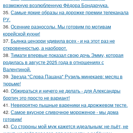
возможную возлюбленную Фёдора Бондарчука.
35.
Самые яркие образы на дорожке премии телеканала
РУ.
36.
Осенние разносолы. Мы готовим по мотивам
корейской кухни!
37.
Бьянка цензори удивила всех - и на этот раз не
откровенностью, а наоборот.
38.
Тимати впервые показал свою дочь Эмму, которая
родилась в августе 2025 года в отношениях с
Валентиной.
39.
Звезда "Слова Пацана" Рузиль минекаев: месяц в
тюрьме!
40.
Обжираться и ничего не делать - для Александры
бортич это просто не вариант!
41.
Невероятно пышные вареники на дрожжевом тесте.
42.
Самое вкусное сливочное мороженое - мы дома
готовим!
43.
Со стороны мой муж кажется идеальным: не пьёт, не