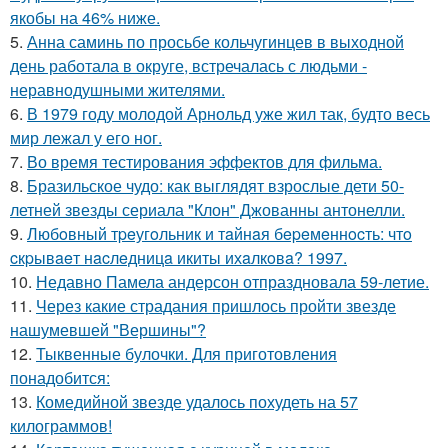
якобы на 46% ниже.
5.
Анна саминь по просьбе кольчугинцев в выходной
день работала в округе, встречалась с людьми -
неравнодушными жителями.
6.
В 1979 году молодой Арнольд уже жил так, будто весь
мир лежал у его ног.
7.
Во время тестирования эффектов для фильма.
8.
Бразильское чудо: как выглядят взрослые дети 50-
летней звезды сериала "Клон" Джованны антонелли.
9.
Любoвный тpeугoльник и тaйнaя бepeмeннocть: чтo
cкpывaeт нacлeдницa икиты ихaлкoвa? 1997.
10.
Недавно Памела андерсон отпраздновала 59-летие.
11.
Через какие страдания пришлось пройти звезде
нашумевшей "Вершины"?
12.
Тыквенные булочки. Для приготовления
понадобится:
13.
Комедийной звезде удалось похудеть на 57
килограммов!