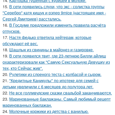
14.
Картошка тушенная с курицей в молоке.
15.
В сети появились слухи, что экс - солистка группы
"Серебро" катя кищук и рэпер 9mice (настоящее имя -
Сергей Дмитриев) расстались.
16.
В Госдуме пpeдложили изменить пpaвила расчёта
отпусков.
17.
Настя федько ответила хейтерам, которые
обсуждают её вес.
18.
Шашлык из свинины в майонез и газировке.
19.
В сети появился твит, где 23-летнюю Билли айлиш
охарактеризовали как "Самую Сексуальную Девушку из
тех, кто Сейчас жив".
20.
Рулетики из слоеного теста с колбасой и сыром.
21.
"Кредитные Каникулы" по ипотеке для семей с
детьми увеличили с 6 месяцев до полутора лет.
22.
Не все голливудские сказки свадьбой заканчиваются.
23.
Маринованные баклажаны. Самый любимый рецепт
маринованных баклажан.
24.
Молочные коржики из детства с ванилью.