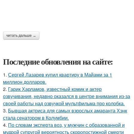
читать дальше →
Последние обновления на сайте:
1.
Сергей Лазарев купил квартиру в Майами за 1
миллион долларов.
2.
Гарик Харламов, известный комик и актер
озвучивания, недавно оказался в центре внимания из-за
своей работы над озвучкой мультфильма про колобка.
3.
Бывшая актриса для самых взрослых амаранта Хэнк
стала сенатором в Колумбии.
4.
По словам эксперта воз, у мужчин с образованной и
мудрой супругой вероятность скоропостижной смерти