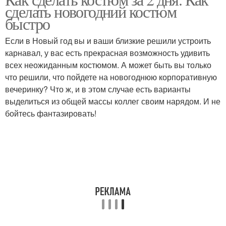
Костюмы на хэллоуин
Костюмы на новый год
сделать новогодний костюм
быстро
Если в Новый год вы и ваши близкие решили устроить
карнавал, у вас есть прекрасная возможность удивить
Новогодние костюмы
Новогодний костюм
всех неожиданным костюмом. А может быть вы только
что решили, что пойдете на новогоднюю корпоративную
вечеринку? Что ж, и в этом случае есть варианты
выделиться из общей массы коллег своим нарядом. И не
Костюм для мальчика
Карнавальные костюмы
бойтесь фантазировать!
Костюм на новый год
Костюм для взрослых
Костюмы для взрослых
Костюм для взрослого