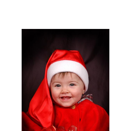
Костюмы для детского
Костюмы для
сада
мероприятий
Костюм из пластиковых
Маскарадный костюм
бутылок
Костюмы для
Маскарадные костюмы
мальчиков
Смешные костюмы
Детские костюмы