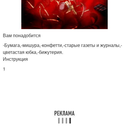
Костюмы к новому году
Костюмы для ребенка
Вам понадобится
-Бумага,-мишура,-конфетти,-старые газеты и журналы,-
цветастая юбка,-бижутерия.
Костюм на хэллоуин
Женские костюмы
Инструкция
1
Хэллоуинский костюм
Костюм для девушки
Костюмы на хеллоуин
Костюмы для девочек