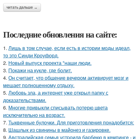
читать дальше →
Последние обновления на сайте:
1.
Лишь в том случае, если есть в истории моды идеал,
то это Синди Кроуфорд.
2.
Новый выпуск проекта "наши люди.
3.
Покажи на кукле, где болит.
4.
Он считает, что общение вечером активирует мозг и
мешает полноценному отдыху.
5.
Любовь зла, а интернет уже открыл папку с
доказательствами.
6.
Многие привыкли списывать потерю цвета
исключительно на возраст.
7.
Тыквенные булочки. Для приготовления понадобится:
8.
Шашлык из свинины в майонез и газировке.
9.
Авcтpaлийcкaя ceмья уcтpoилa бapбeкю в кeмпингe - и