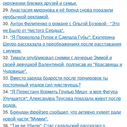
окружении близких друзей и семьи.
29.
Анастасия миронова и её бренд снова поразили
необычной рекламой.
30.
Антон Филипенко о романе с Ольгой Бузовой - "Это
не Было от Чистого Сердца".
31.
"Я Проколола Пупок и Сделала Губы": Екатерина
Шкуро рассказала о преображениях после расставания
с мужем.
32.
Тимати опубликовал снимки с дочерью Эммой и
своей девушкой Валентиной, подписав их "Красавицы и
Чудовище".
33.
Вместо заряда бодрости после тренировок ты
постоянный упадок сил чувствуешь?
34.
"Я Перестану Кормить Грудью Мишу, и моя Фигура
Улучшится": Александра Трусова показала живот после
родов.
35.
Брендан фрейзер сообщил, что активно худеет ради
новой части "Мумии".
36.
"Тaк ee Убили": Стac сaдaльcкий paccкaзaл o