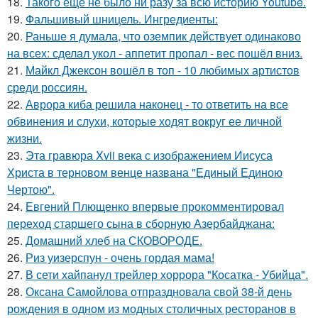
18.
Такого ещё не было ни разу за всю историю Youtube.
19.
Фальшивый шницель. Ингредиенты:
20.
Раньше я думала, что оземпик действует одинаково
на всех: сделал укол - аппетит пропал - вес пошёл вниз.
21.
Майкл Джексон вошёл в топ - 10 любимых артистов
среди россиян.
22.
Аврора киба решила наконец - то ответить на все
обвинения и слухи, которые ходят вокруг ее личной
жизни.
23.
Эта гравюра Xvii века с изображением Иисуса
Христа в терновом венце названа "Единый Единою
Чертою".
24.
Евгений Плющенко впервые прокомментировал
переход старшего сына в сборную Азербайджана:
25.
Домашний хлеб на СКОВОРОДЕ.
26.
Риз уизерспун - очень гордая мама!
27.
В сети хайпанул трейлер хоррора "Косатка - Убийца".
28.
Оксана Самойлова отпраздновала свой 38-й день
рождения в одном из модных столичных ресторанов в