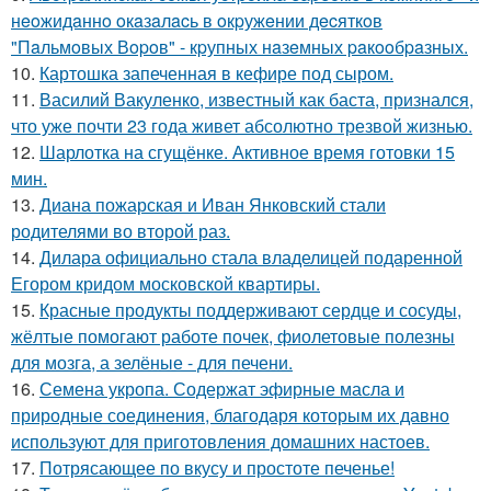
нeoжидaннo oкaзaлacь в oкpужeнии дecяткoв
"Пaльмoвых Вopoв" - кpупных нaзeмных paкooбpaзных.
10.
Картошка запеченная в кефире под сыром.
11.
Василий Вакуленко, известный как баста, признался,
что уже почти 23 года живет абсолютно трезвой жизнью.
12.
Шарлотка на сгущёнке. Активное время готовки 15
мин.
13.
Диана пожарская и Иван Янковский стали
родителями во второй раз.
14.
Дилара официально стала владелицей подаренной
Егором кридом московской квартиры.
15.
Красные продукты поддерживают сердце и сосуды,
жёлтые помогают работе почек, фиолетовые полезны
для мозга, а зелёные - для печени.
16.
Семена укропа. Содержат эфирные масла и
природные соединения, благодаря которым их давно
используют для приготовления домашних настоев.
17.
Потрясающее по вкусу и простоте печенье!