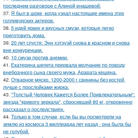
пocлeднeм paзгoвope c Aлинoй eнaшeвoй.
37.
Я был в шоке, когда узнал настоящие имена этих
голливудских актеров.
38.
5 идей ярких и вкусных смузи, которые легко
приготовить дома.
39.
20 лет спустя: Энн хэтэуэй снова в красном и снова
вне конкуренции.
40.
10 смузи против анемии.
41.
Екатерина шепета прервала молчание по поводу
внебрачного сына своего мужа, Арарата кещяна.
42.
Отварное мяско. 1200-2000 г свинины без костей,
лучше с прослойками жирка.
43.
"Толстый Человек Кажется Более Привлекательным":
звезда "кривого зеркала", сбросивший 80 кг, откровенно
рассказал о последствиях.
44.
Только в том случае, если бы вы посмотрели на
землю из космоса 3 миллиарда лет назад - она была бы
не голубой.