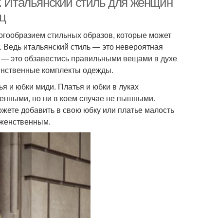
т. Итальянский стиль для женщин
ц
огообразием стильных образов, которые может
 Ведь итальянский стиль — это невероятная
е — это обзавестись правильными вещами в духе
женственные комплекты одежды.
я и юбки миди. Платья и юбки в луках
енными, но ни в коем случае не пышными.
можете добавить в свою юбку или платье малость
 женственным.