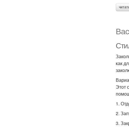
читат
Вас
Сти
Закол
как д
закол
Вариа
Этот 
помощ
1. От
2. Зап
3. Зак