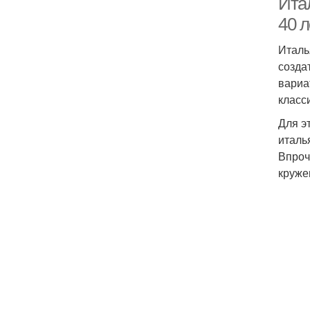
Ита
40 л
Италь
созда
вариа
класс
Для э
италь
Впроч
круже