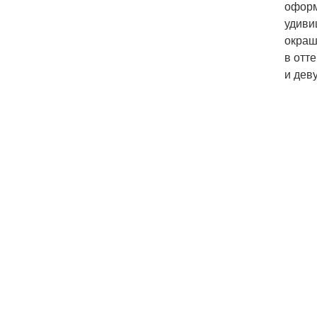
оформ
удиви
окраш
в отт
и дев