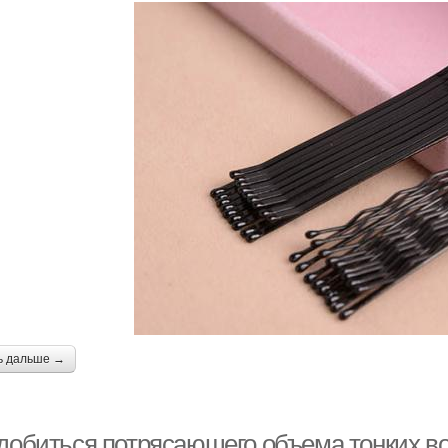
ь дальше →
 добиться потрясающего объема тонких во