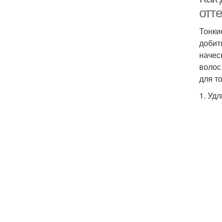
отте
Тонки
добит
начес
волос
для т
1. Уд