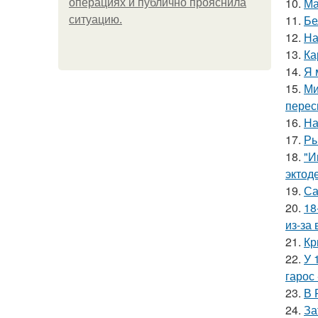
10.
Ма
операциях и публично прояснила
11.
Бе
ситуацию.
12.
На
13.
Ка
14.
Я 
15.
Ми
перес
16.
На
17.
Ры
18.
"И
эктод
19.
Са
20.
18
из-за
21.
Кр
22.
У 
гарос 
23.
В 
24.
За