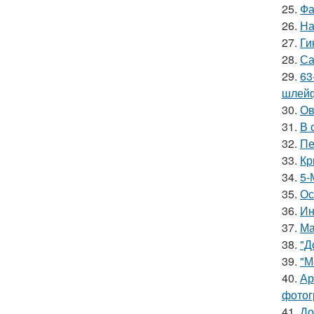
25.
Фа
26.
На
27.
Ги
28.
Са
29.
63
шлейф
30.
Ов
31.
В 
32.
Пе
33.
Кр
34.
5-
35.
Ос
36.
Ин
37.
Ма
38.
"Д
39.
"М
40.
Ар
фотог
41.
До