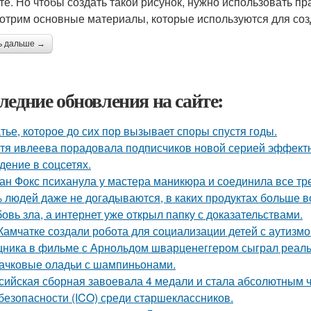
те. Но чтобы создать такой рисунок, нужно использовать п
отрим основные материалы, которые используются для созд
ь дальше →
ледние обновления на сайте:
тье, которое до сих пор вызывает споры спустя годы.
тя ивлеева порадовала подписчиков новой серией эффектны
дение в соцсетях.
ан Фокс психанула у мастера маникюра и соединила все тр
 людей даже не догадываются, в каких продуктах больше в
овь зла, а интернет уже открыл папку с доказательствами.
Камчатке создали робота для социализации детей с аутизмо
ника в фильме с Арнольдом шварценеггером сыграл реальны
ачковые оладьи с шампиньонами.
сийская сборная завоевала 4 медали и стала абсолютным
безопасности (ICO) среди старшеклассников.