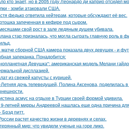
ло кто знает, но в 2005 году Леонардо ди каприо отсидел мо
лки - зомби атаковали США.
стя федько ответила хейтерам, которые обсуждают её вес.
ртошка запеченная в кефире под сыром.
месяцами свой рост в зале ледяным душем убивала.
лана стар призналась, что могла сыграть главную роль в ф
ильд.
 матче сборной США камера показала двух девушек - и фут
бная запеканка. Понадобится:
нопланетная Девушка": американская модель Мелани гайдос
ермальной дисплазией.
лат из свежей капусты с курицей.
-Летняя дочь телеведущей, Полина Аксенова, поделилась в 
 внешности.
истина асмус на отдыхе в Турции своей формой удивила.
19-летней мирры Андреевой нашлась еще одна причина дл
- Брэд питт.
России растет качество жизни в деревнях и селах.
терянный мир: что увидели ученые на горе лико.