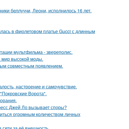
ники беллуччи, Леони, исполнилось 16 лет.
илась в фиолетовом платье Gucci с длинным
птации мультфильма - звереполис.
 мир высокой моды.
вым совместным появлением.
алость, настроение и самочувствие.
 "Покровские Ворота".
горания.
ресс Джей Ло вызывает споры?
литься огромным количеством личных
 сети за её внешность.