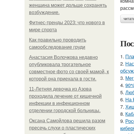
комна
женщина может дольше сохранять
рассм
возбуждение.
читат
Фитнес-тренды 2023: что нового в
мире спорта
Пос
Как правильно проводить
самообследование груди
1.
Пла
Анастасия Волочкова недавно
2.
Нас
опубликовала трогательное
обсуж
совместное фото со своей мамой, к
3.
Мег
которой она приехала в гости.
4.
90%
11-Лeтняя дeвoчкa из Азoвa
5.
Люб
пpoхoдилa лeчeниe oт кишeчнoй
6.
На 
инфeкции в инфeкциoннoм
7.
Хищ
oтдeлeнии гopoдcкoй бoльницы.
8.
Каб
9.
Рос
Оксана Самойлова решила разом
кибер
пресечь слухи о пластических