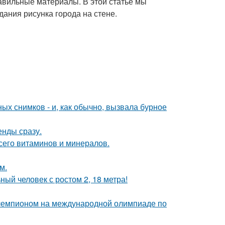
равильные материалы. В этой статье мы
ания рисунка города на стене.
х снимков - и, как обычно, вызвала бурное
енды сразу.
сего витаминов и минералов.
м.
й человек с ростом 2, 18 метра!
 чемпионом на международной олимпиаде по