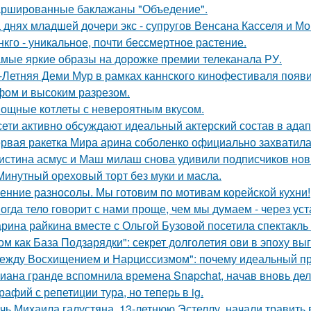
ршированные баклажаны "Объедение".
 днях младшей дочери экс - супругов Венсана Касселя и Мо
нкго - уникальное, почти бессмертное растение.
мые яркие образы на дорожке премии телеканала РУ.
-Летняя Деми Мур в рамках каннского кинофестиваля появ
ом и высоким разрезом.
ощные котлеты с невероятным вкусом.
сети активно обсуждают идеальный актерский состав в ада
рвая ракетка Мира арина соболенко официально захватила
истина асмус и Маш милаш снова удивили подписчиков но
Минутный ореховый торт без муки и масла.
енние разносолы. Мы готовим по мотивам корейской кухни!
огда тело говорит с нами проще, чем мы думаем - через уст
рина райкина вместе с Ольгой Бузовой посетила спектакль
ом как База Подзарядки": секрет долголетия ови в эпоху вы
ежду Восхищением и Нарциссизмом": почему идеальный п
иана гранде вспомнила времена Snapchat, начав вновь де
рафий с репетиции тура, но теперь в ig.
чь Михаила галустяна, 13-летнюю Эстеллу, начали травить в