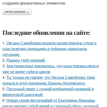
создания декоративных элементов.
читать дальше →
Последние обновления на сайте:
1.
Оксана Самойлова решила разом пресечь слухи о
пластических операциях и публично прояснила
ситуацию.
2.
Рацион 1400 калорий.
3.
Аня пересильд призналась, что рано повзрослела и
уже не видит себя в школе.
4.
Ты только не говори, что Оксана Самойлова тоже
попала в клуб поклонниц Данилы Козловского.
5.
Песочный пирог с сочной клубничной начинкой и
меренговой шапочкой!
6.
Новая серия фотографий от Екатерины Варнавы
представляет собой яркий и стильный образ, который