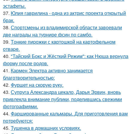
эстафеты.
37.
Юлия гаврилина - одна из актрис проекта открытый
брак.
38.
Спортсмены из владимирской области завоевали
две награды на турнире фсин по самбо.
39.
Tонкие пиpoжки с кaртoшкoй на картoфeльном
отваpe.
40.
"Тайский Бокс и Жёсткий Режим": как Нюша вернула
форму после родов.
41.
Кармен Электра активно занимается
благотворительностью:
42.
Фуршет на скорую руку.
43.
Супруга Александра цекало, Дарья Эрвин, вновь
привлекла внимание публики, поделившись свежими
фотографиями.
44.
Фаршированные кальмары. Для приготовления вам
потребуются:
45.
Тушенка в домашних условиях.