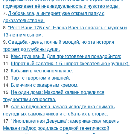
подчеркивает её индивидуальность и чувство моды.
7.
Любовь зла, а интернет уже открыл папку с
доказательствами.
8.
"Рост Вани 175 см": Елена Ваенга снялась с мужем и
13-летним сыном.
9.
Свадьба - день, полный эмоций, но эта история
трогает до глубины души.
10.
Кекс грушевый. Для приготовления понадобится:
11.
Шпротный салатик. 1 б. шпрот (желательно крупных).
12.
Кабачки в чесночном кляре.
13.
Тарт с творогом и вишней.
14.
Блинчики с заварным кремом.
15.
Не один дома: Маколей калкин поделился
трудностями отцовства.
16.
Алёна водонаева начала исподтишка снимать
неугодных самокатчиков и стебать их в сторис.
17.
"Инопланетная Девушка": американская модель
Мелани гайдос родилась с редкой генетической