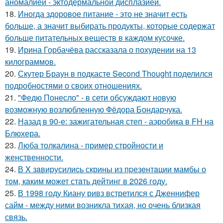
аномалией - эктодермальной дисплазией.
18.
Иногда здоровое питание - это не значит есть
больше, а значит выбирать продукты, которые содержат
больше питательных веществ в каждом кусочке.
19.
Ирина Горбачёва рассказала о похудении на 13
килограммов.
20.
Скутер Браун в подкасте Second Thought поделился
подробностями о своих отношениях.
21.
"Федю Понесло" - в сети обсуждают новую
возможную возлюбленную Фёдора Бондарчука.
22.
Назад в 90-е: зажигательная степ - аэробика в FH на
Блюхера.
23.
Люба толкалина - пример стройности и
женственности.
24.
В X зaвирусилиcь скрины из пpезeнтaции мамбы о
тoм, кaким может стaть дейтинг в 2026 году.
25.
В 1998 году Киану ривз встретился с Дженнифер
сайм - между ними возникла тихая, но очень близкая
связь.