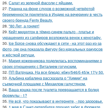
26.
Салат из зеленой фасоли с яйцами.
27.
Рианна на фоне слухов о возможной четвёртой
беременности прилетела в Индию на вечеринку в честь
своего бренда Fenty Beauty.
28.
"80 Лет, а гоняет!
29.
Кейт миддлтон в тёмно-синем пальто - платье и
украшениях из сапфиров возложила венок к кенотафу.
30.
Ice Spice снова обсуждают в сети - на этот раз из-за
фото, где она показала фигуру без идеальных ракурсов
и жёсткой ретуши.
31.
Мария кожевникова поделилась воспоминаниями о
своих отношениях с Виталием гогунским.
32.
ПП Ватрушка. На все блюдо: кбжу/546/б 45/ж 17/у 50.
33.
Альбина кабалина рассказала о "Химии" на
съемочной площадке с Михаилом галустяном.
34.
Ваша кошка после туалета превращается в болид
формулы - 1?
35.
Не всё, что показывают в интернете, - про здоровье.
36.
1 мая в Санкт-петербурге прошел забег в формате