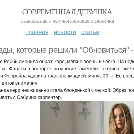
СОВРЕМЕННАЯ ДЕВУШКА
изысканная и жгучая женская страничка
главная
новости
статьи
зды, которые решили "Обновиться" -
го Робби сменила образ: каре, мягкие волны и челка. На не
ске. Фанаты в восторге, но многие заметили - актриса замет
би Феррейра удивила трансформацией: минус 30 кг. Её внеш
 виток внимания.
анда керр неожиданно стала блондинкой с чёлкой. Образ по
ивать с Сабрина карпентер.