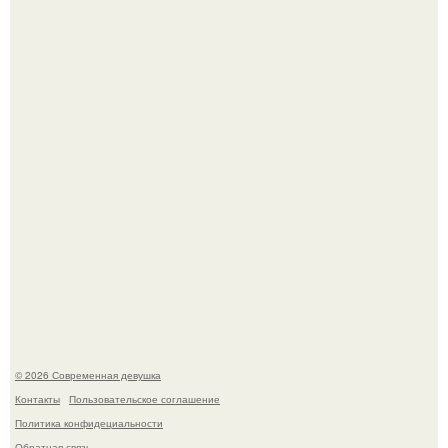
Платье, которое до сих пор вызывает споры спустя годы.
Рацион 1400 калорий.
© 2026 Современная девушка
Контакты
Пользовательское соглашение
Политика конфидециальности
Обратная связь