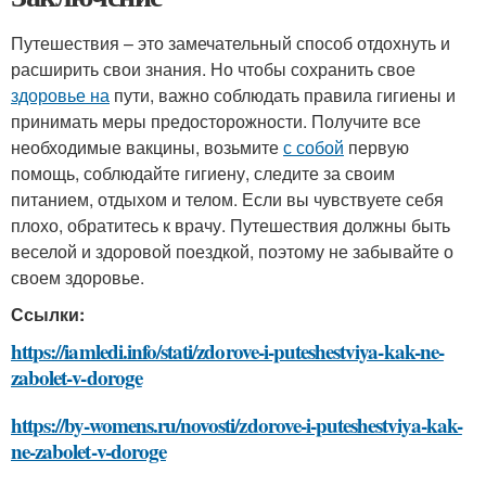
Путешествия – это замечательный способ отдохнуть и
расширить свои знания. Но чтобы сохранить свое
здоровье на
пути, важно соблюдать правила гигиены и
принимать меры предосторожности. Получите все
необходимые вакцины, возьмите
с собой
первую
помощь, соблюдайте гигиену, следите за своим
питанием, отдыхом и телом. Если вы чувствуете себя
плохо, обратитесь к врачу. Путешествия должны быть
веселой и здоровой поездкой, поэтому не забывайте о
своем здоровье.
Ссылки:
https://iamledi.info/stati/zdorove-i-puteshestviya-kak-ne-
zabolet-v-doroge
https://by-womens.ru/novosti/zdorove-i-puteshestviya-kak-
ne-zabolet-v-doroge