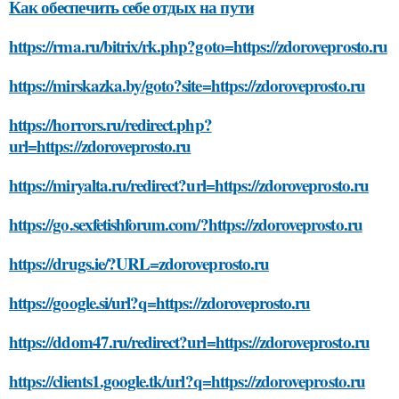
Как обеспечить себе отдых на пути
https://rma.ru/bitrix/rk.php?goto=https://zdoroveprosto.ru
https://mirskazka.by/goto?site=https://zdoroveprosto.ru
https://horrors.ru/redirect.php?
url=https://zdoroveprosto.ru
https://miryalta.ru/redirect?url=https://zdoroveprosto.ru
https://go.sexfetishforum.com/?https://zdoroveprosto.ru
https://drugs.ie/?URL=zdoroveprosto.ru
https://google.si/url?q=https://zdoroveprosto.ru
https://ddom47.ru/redirect?url=https://zdoroveprosto.ru
https://clients1.google.tk/url?q=https://zdoroveprosto.ru