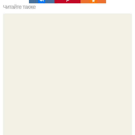
Читайте также
Как часто клубники Незнакомка можно собирать
Оксана Самойлова решила разом пресечь слухи о
пластических операциях и публично прояснила
ситуацию.