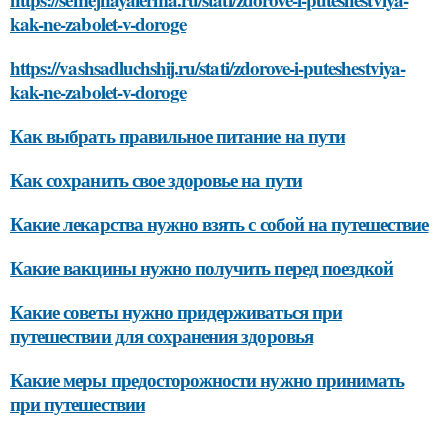
kak-ne-zabolet-v-doroge
https://vashsadluchshij.ru/stati/zdorove-i-puteshestviya-
kak-ne-zabolet-v-doroge
Как выбрать правильное питание на пути
Как сохранить свое здоровье на пути
Какие лекарства нужно взять с собой на путешествие
Какие вакцины нужно получить перед поездкой
Какие советы нужно придерживаться при
путешествии для сохранения здоровья
Какие меры предосторожности нужно принимать
при путешествии