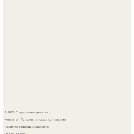
сталкиваются с внезапной смертью, заявила эксперт
воз.
В стране зафиксировали аномальный психологический
сдвиг: переоценка ценностей и жесткая депрессия
теперь настигают парней на 10 лет раньше.
© 2026 Современная девушка
Контакты
Пользовательское соглашение
Политика конфидециальности
Обратная связь