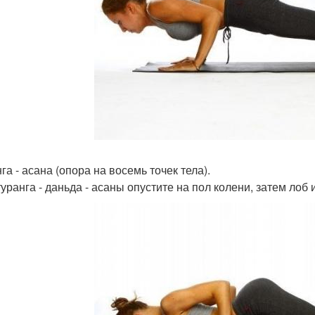
а - асана (опора на восемь точек тела).
уранга - даньда - асаны опустите на пол колени, затем лоб 