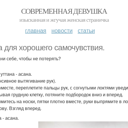
СОВРЕМЕННАЯ ДЕВУШКА
изысканная и жгучая женская страничка
главная
новости
статьи
а для хорошего самочувствия.
ни себе, чтобы не потерять?
уттана - асана.
нсивное вытягивание рук).
вместе, переплетите пальцы рук, с согнутыми локтями уведит
ывая грудную клетку, потяните подбородок вниз и вперед.
митесь на носки, пятки плотно вместе, руки выпрямите в л
ову. Взгляд вперед.
 - асана.