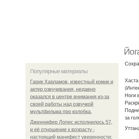
Йог
Сохра
Популярные материалы
Хаста 
Гарик Харламов, известный комик и
(Инте
актер озвучивания, недавно
Ноги 
оказался в центре внимания из-за
Раскр
своей работы над озвучкой
Подни
мультфильма про колобка.
за гол
Дженнифер Лопес исполнилось 57,
Уттана
и её отношение к возрасту -
настоящий манифест уверенности: