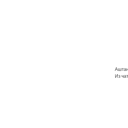
Аштанг
Из чат