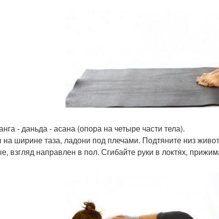
нга - даньда - асана (опора на четыре части тела).
 на ширине таза, ладони под плечами. Подтяните низ живот
е, взгляд направлен в пол. Сгибайте руки в локтях, прижима