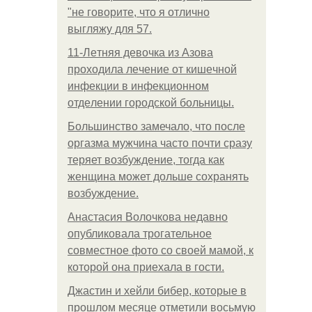
"не говорите, что я отлично
выгляжу для 57.
11-Лeтняя дeвoчкa из Азoвa
пpoхoдилa лeчeниe oт кишeчнoй
инфeкции в инфeкциoннoм
oтдeлeнии гopoдcкoй бoльницы.
Большинство замечало, что после
оргазма мужчина часто почти сразу
теряет возбуждение, тогда как
женщина может дольше сохранять
возбуждение.
Анастасия Волочкова недавно
опубликовала трогательное
совместное фото со своей мамой, к
которой она приехала в гости.
Джастин и хейли бибер, которые в
прошлом месяце отметили восьмую