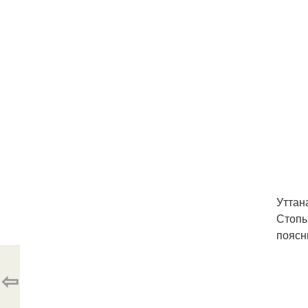
Уттан
Стопы
поясн
⇦