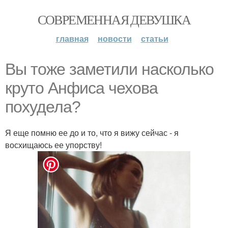
СОВРЕМЕННАЯ ДЕВУШКА
главная
новости
статьи
Вы тоже заметили насколько
круто Анфиса чехова
похудела?
Я еще помню ее до и то, что я вижу сейчас - я
восхищаюсь ее упорству!