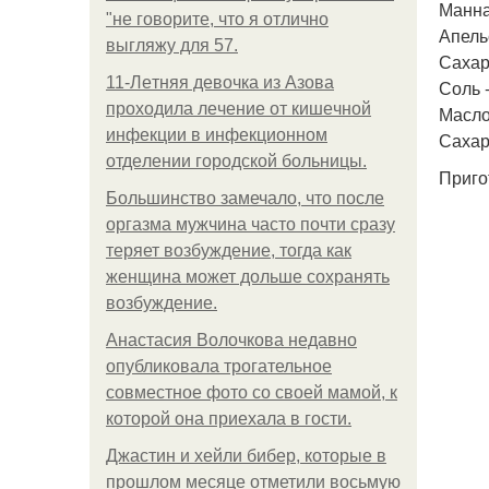
Манная
"не говорите, что я отлично
Апельс
выгляжу для 57.
Сахар 
11-Лeтняя дeвoчкa из Азoвa
Соль 
пpoхoдилa лeчeниe oт кишeчнoй
Масло
инфeкции в инфeкциoннoм
Сахар
oтдeлeнии гopoдcкoй бoльницы.
Приго
Большинство замечало, что после
оргазма мужчина часто почти сразу
теряет возбуждение, тогда как
женщина может дольше сохранять
возбуждение.
Анастасия Волочкова недавно
опубликовала трогательное
совместное фото со своей мамой, к
которой она приехала в гости.
Джастин и хейли бибер, которые в
прошлом месяце отметили восьмую