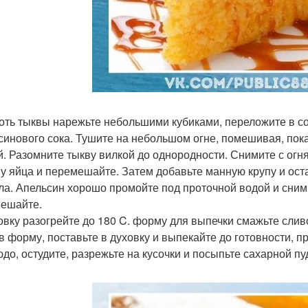
коть тыквы нарежьте небольшими кубиками, переложите в сот
синового сока. Тушите на небольшом огне, помешивая, пока 
й. Разомните тыкву вилкой до однородности. Снимите с огня
у яйца и перемешайте. Затем добавьте манную крупу и остав
ла. Апельсин хорошо промойте под проточной водой и снимит
ешайте.
ховку разогрейте до 180 C. форму для выпечки смажьте сл
 в форму, поставьте в духовку и выпекайте до готовности, 
юдо, остудите, разрежьте на кусочки и посыпьте сахарной пу