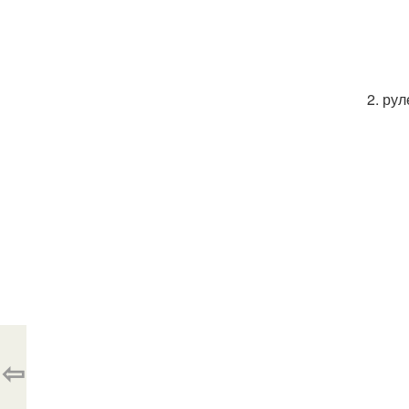
2. рул
⇦