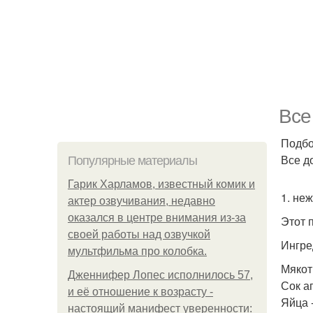
Все
Подбо
Все д
Популярные материалы
Гарик Харламов, известный комик и
1. не
актер озвучивания, недавно
оказался в центре внимания из-за
Этот 
своей работы над озвучкой
Ингре
мультфильма про колобка.
Мякоть
Дженнифер Лопес исполнилось 57,
Сок а
и её отношение к возрасту -
Яйца -
настоящий манифест уверенности: