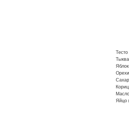
Тесто
Тыква 
Яблоки
Орехи 
Сахар 
Корица
Масло 
Яйцо (