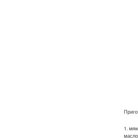
Приго
1. мя
масло