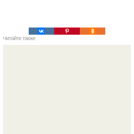
Читайте также
Выбирай упражнения, чтобы прокачать именно твой тип
попы.