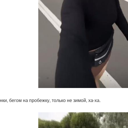
ки, бегом на пробежку, только не зимой, ха-ха.