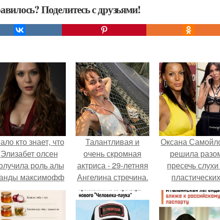
авилось? Поделитесь с друзьями!
ало кто знает, что
Талантливая и
Оксана Самойл
Элизабет олсен
очень скромная
решила разо
олучила роль алы
актриса - 29-летняя
пресечь слухи
анды максимофф
Ангелина стречина.
пластически
не сразу.
операциях и
публично
прояснила