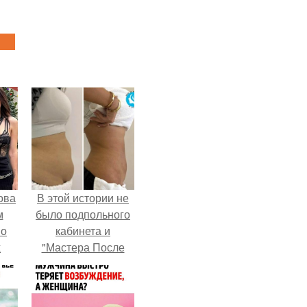
ова
В этой истории не
м
было подпольного
 о
кабинета и
х
"Мастера После
Двухнедельных
Курсов".