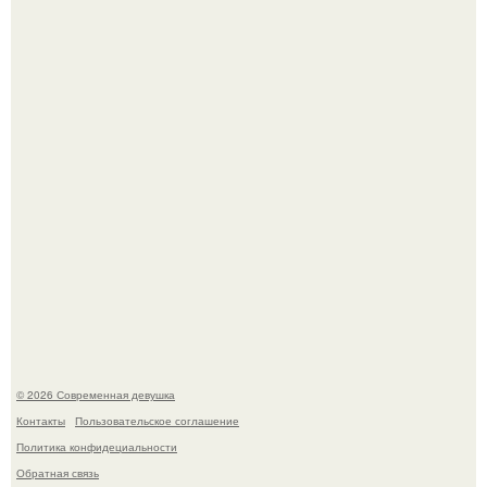
Лишь в том случае, если есть в истории моды идеал, то
это Синди Кроуфорд.
У юли Гаврилиной снова случился конфликт с комиком
Ильей Соболевым.
© 2026 Современная девушка
Контакты
Пользовательское соглашение
Политика конфидециальности
Обратная связь