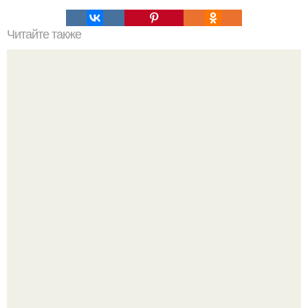
Читайте также
Стильные пучки для коротких волос: 15 идей
Мало кто знает, что Элизабет олсен получила роль алы