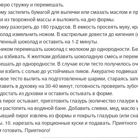
овую стружку и перемешать.
рму застелить бумагой для выпечки или смазать маслом и 
и из творожной массы и выложить на дно формы.
ховку разогреть до 180 градусов. В емкость просеять муку, 
колад измельчить ножом. В кастрюльке довести до кипения (н
ленный шоколад и оставить на 1-2 минуты.
нчиком перемешать шоколад с молоком до однородности. Бел
ы взбивать. К желткам добавить шоколадную смесь и перем
ешать до однородности. В случае если тесто получилось оч
лки взбить с солью до устойчивых пиков. Аккуратно подмешат
товое тесто вылить на подготовленные шарики, стараясь зап
ставить в духовку на 30-40 минут, готовность проверить зуб
 достать из духовки и оставить остывать в форме.
ка пирог остывает, приготовить глазурь (количество глазури
 и растопить на водяной бане. Добавить сливки, мед, масло
тывший пирог извлечь из формы и покрыть глазурью (или сна
. 10. нарезать на порционные куски и подавать. Приятног
 готовить. Приятного!