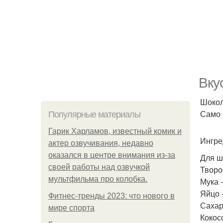
Вку
Шокол
Само 
Популярные материалы
Гарик Харламов, известный комик и
Ингре
актер озвучивания, недавно
оказался в центре внимания из-за
Для ш
своей работы над озвучкой
Творог
мультфильма про колобка.
Мука -
Яйцо -
Фитнес-тренды 2023: что нового в
Сахар 
мире спорта
Кокосо