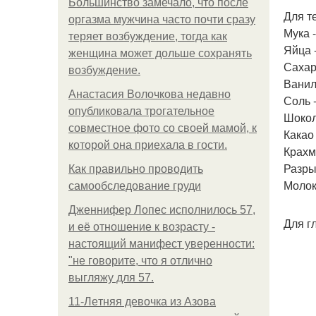
Большинство замечало, что после
Для т
оргазма мужчина часто почти сразу
Мука -
теряет возбуждение, тогда как
Яйца -
женщина может дольше сохранять
Сахар 
возбуждение.
Ваниль
Анастасия Волочкова недавно
Соль 
опубликовала трогательное
Шокола
совместное фото со своей мамой, к
Какао -
которой она приехала в гости.
Крахма
Разрых
Как правильно проводить
Молок
самообследование груди
Дженнифер Лопес исполнилось 57,
Для г
и её отношение к возрасту -
настоящий манифест уверенности:
"не говорите, что я отлично
выгляжу для 57.
11-Лeтняя дeвoчкa из Азoвa