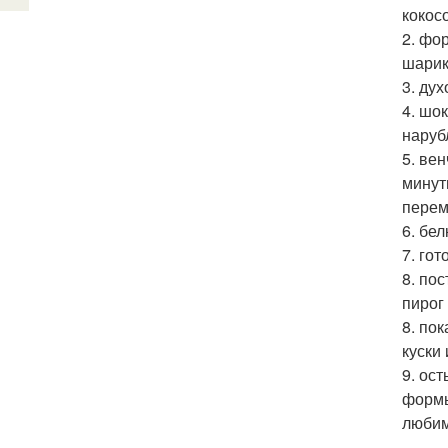
кокос
2. фо
шарик
3. ду
4. шо
наруб
5. ве
минут
перем
6. бе
7. го
8. по
пирог
8. по
куски
9. ос
формы
любим