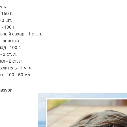
еста:
 150 г.
 3 шт.
- 100 г.
ный сахар - 1 ст. л.
- щепотка.
д - 100 г.
 3 ст. л.
л - 2 ст. л.
литель - 1 ч. л.
о - 100-150 мл.
лазури: