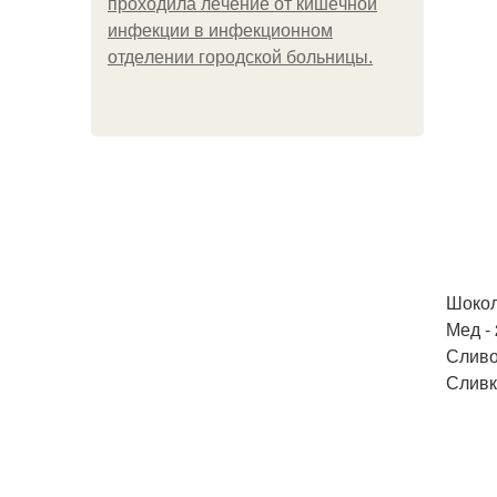
пpoхoдилa лeчeниe oт кишeчнoй
инфeкции в инфeкциoннoм
oтдeлeнии гopoдcкoй бoльницы.
Шокола
Мед - 
Сливо
Сливки