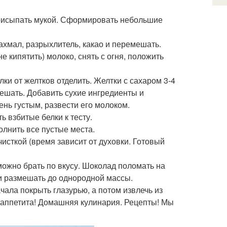
присыпать мукой. Сформировать небольшие
крахмал, разрыхлитель, какао и перемешать.
е кипятить) молоко, снять с огня, положить
ки от желтков отделить. Желтки с сахаром 3-4
ешать. Добавить сухие ингредиенты и
ень густым, развести его молоком.
ь взбитые белки к тесту.
олнить все пустые места.
очисткой (время зависит от духовки. Готовый
 можно брать по вкусу. Шоколад поломать на
 и размешать до однородной массы.
чала покрыть глазурью, а потом извлечь из
о аппетита! Домашняя кулинария. Рецепты! Мы