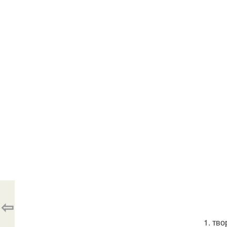
⇦
1. тв