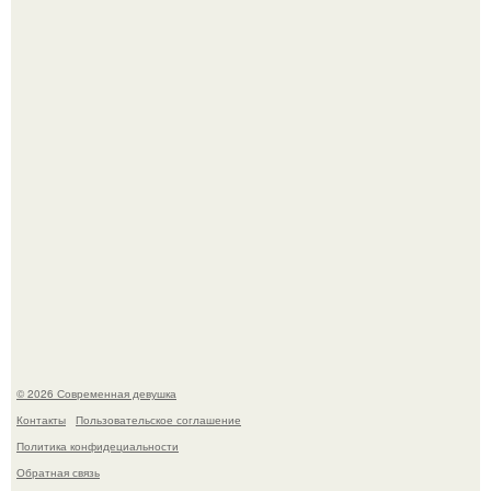
Платье, которое до сих пор вызывает споры спустя годы.
Бывшая актриса для самых взрослых амаранта Хэнк
стала сенатором в Колумбии.
© 2026 Современная девушка
Контакты
Пользовательское соглашение
Политика конфидециальности
Обратная связь