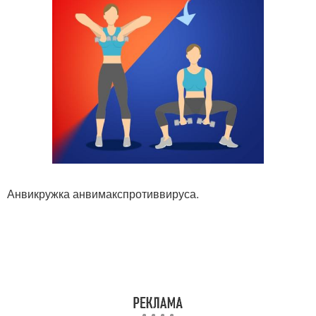
Анвикружка анвимакспротиввируса.