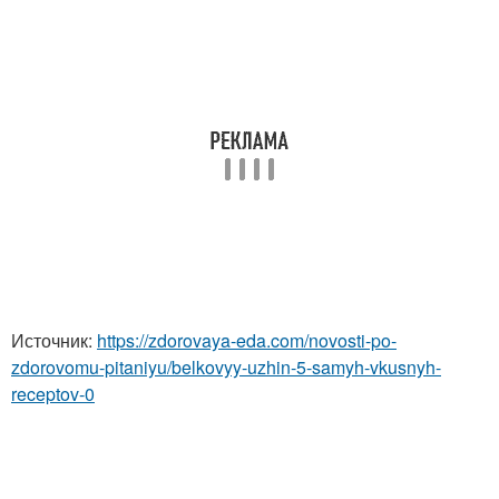
Источник:
https://zdorovaya-eda.com/novosti-po-
zdorovomu-pitaniyu/belkovyy-uzhin-5-samyh-vkusnyh-
receptov-0