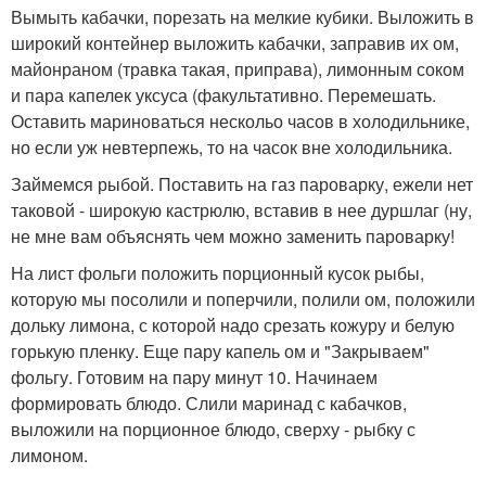
Вымыть кабачки, порезать на мелкие кубики. Выложить в
широкий контейнер выложить кабачки, заправив их ом,
майонраном (травка такая, приправа), лимонным соком
и пара капелек уксуса (факультативно. Перемешать.
Оставить мариноваться нескольо часов в холодильнике,
но если уж невтерпежь, то на часок вне холодильника.
Займемся рыбой. Поставить на газ пароварку, ежели нет
таковой - широкую кастрюлю, вставив в нее дуршлаг (ну,
не мне вам объяснять чем можно заменить пароварку!
На лист фольги положить порционный кусок рыбы,
которую мы посолили и поперчили, полили ом, положили
дольку лимона, с которой надо срезать кожуру и белую
горькую пленку. Еще пару капель ом и "Закрываем"
фольгу. Готовим на пару минут 10. Начинаем
формировать блюдо. Слили маринад с кабачков,
выложили на порционное блюдо, сверху - рыбку с
лимоном.