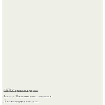
Кристина асмус опубликовала пляжные фото с 12-
летней дочерью от Гарика Харламова.
Спустя годы актеры хоррора "Тело Дженнифер" сильно
изменились, пройдя путь от подростковых кумиров до
мировых звезд.
© 2026 Современная девушка
Контакты
Пользовательское соглашение
Политика конфидециальности