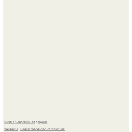
Рацион 1400 калорий.
Кристина асмус опубликовала пляжные фото с 12-
летней дочерью от Гарика Харламова.
© 2026 Современная девушка
Контакты
Пользовательское соглашение