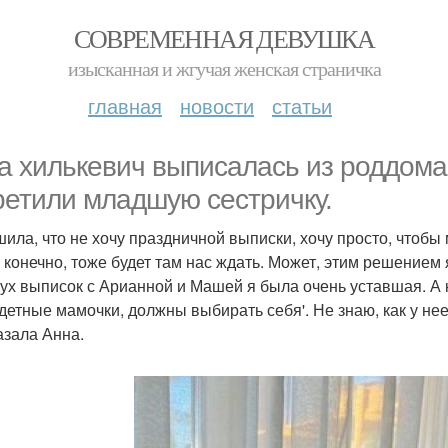
СОВРЕМЕННАЯ ДЕВУШКА
изысканная и жгучая женская страничка
главная
новости
статьи
а хилькевич выписалась из роддома 
ретили младшую сестричку.
шила, что не хочу праздничной выписки, хочу просто, чтобы
 конечно, тоже будет там нас ждать. Может, этим решением 
вух выписок с Арианной и Машей я была очень уставшая. А к
детные мамочки, должны выбирать себя'. Не знаю, как у нее 
азала Анна.