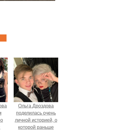
ова
Ольга Дроздова
м
поделилась очень
 о
личной историей, о
х
которой раньше