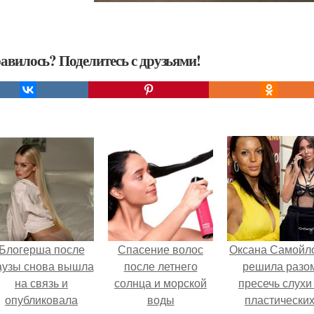
авилось? Поделитесь с друзьями!
Блогерша после
Спасение волос
Оксана Самойл
аузы снова вышла
после летнего
решила разо
на связь и
солнца и морской
пресечь слухи
опубликовала
воды
пластически