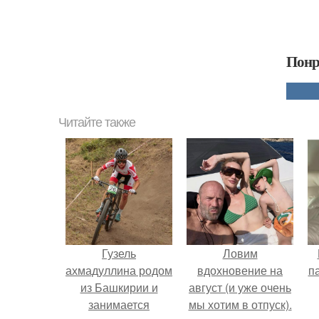
Понр
Читайте также
Гузель
Ловим
ахмадуллина родом
вдохновение на
п
из Башкирии и
август (и уже очень
занимается
мы хотим в отпуск).