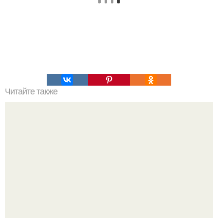
Читайте также
Американскому фотографу удалось заснять уникальный
момент - крошечная полёвка в когтях хищника смотрит
прямо в объектив фотокамеры.