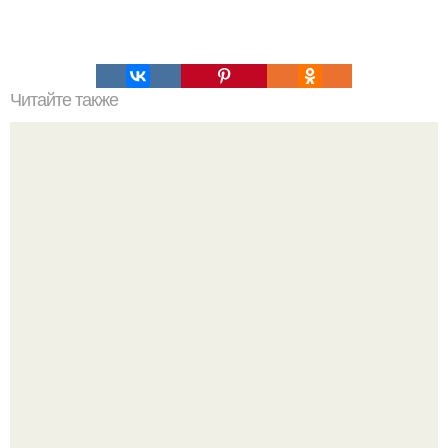
Читайте также
Как пожарить рыбу, чтобы в ней не было костей?