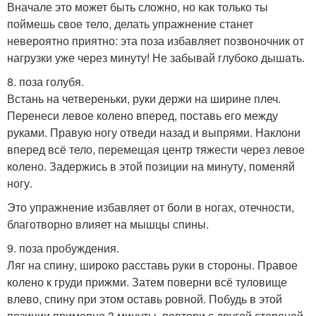
Вначале это может быть сложно, но как только ты
поймешь свое тело, делать упражнение станет
невероятно приятно: эта поза избавляет позвоночник от
нагрузки уже через минуту! Не забывай глубоко дышать.
8. поза голубя.
Встань на четвереньки, руки держи на ширине плеч.
Перенеси левое колено вперед, поставь его между
руками. Правую ногу отведи назад и выпрями. Наклони
вперед всё тело, перемещая центр тяжести через левое
колено. Задержись в этой позиции на минуту, поменяй
ногу.
Это упражнение избавляет от боли в ногах, отечности,
благотворно влияет на мышцы спины.
9. поза пробуждения.
Ляг на спину, широко расставь руки в стороны. Правое
колено к груди прижми. Затем поверни всё туловище
влево, спину при этом оставь ровной. Побудь в этой
позиции примерно 3 минуты, повтори с другой стороной.