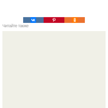
Читайте также
Как пожарить рыбу, чтобы в ней не было костей?