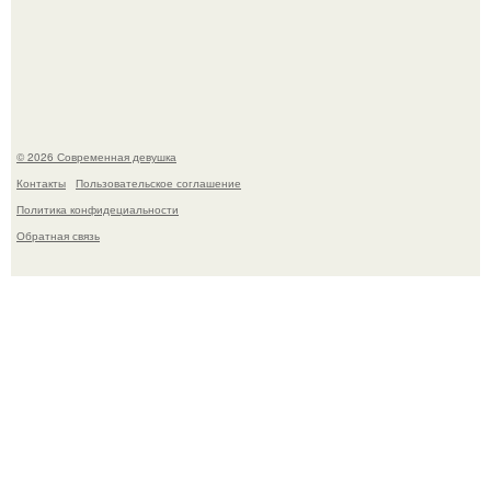
Платье, которое до сих пор вызывает споры спустя годы.
© 2026 Современная девушка
Контакты
Пользовательское соглашение
Политика конфидециальности
Обратная связь