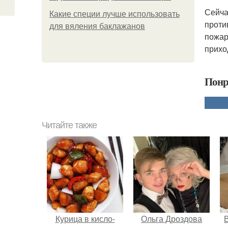
Сейча
Какие специи лучше использовать
проти
для вяления баклажанов
пожар
прихо
Понр
Читайте также
Курица в кисло-
Ольга Дроздова
В