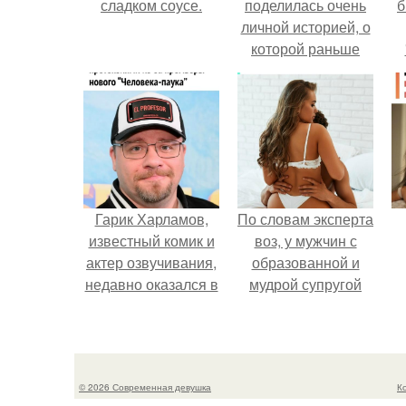
сладком соусе.
поделилась очень
б
личной историей, о
которой раньше
почти не говорила.
Гарик Харламов,
По словам эксперта
известный комик и
воз, у мужчин с
актер озвучивания,
образованной и
недавно оказался в
мудрой супругой
центре внимания
вероятность
из-за своей работы
скоропостижной
над озвучкой
смерти якобы на
мультфильма про
46% ниже.
© 2026 Современная девушка
К
колобка.