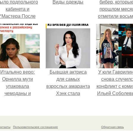
ыло подпольного
Виды одежды
бибер, которые
кабинета и
прошлом меся
"Мастера После
отметили вось
Двухнедельных
годовщину
Курсов".
помолвки, пока
новые фото 
совместного
отдыха.
Итальяно веро:
Бывшая актриса
У юли Гаврили
Орнелла мути
для самых
снова случил
упаковала
взрослых амаранта
конфликт с ком
чемоданы и
Хэнк стала
Ильей Соболев
готовится
сенатором в
обзавестись
Колумбии.
красным
паспортом.
онтакты
Пользовательское соглашение
Обратная связь