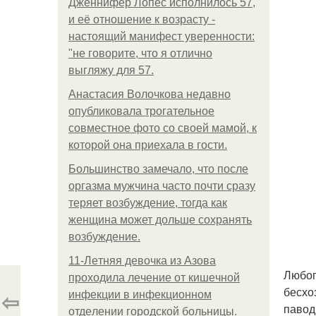
Дженнифер Лопес исполнилось 57,
и её отношение к возрасту -
настоящий манифест уверенности:
"не говорите, что я отлично
выгляжу для 57.
Анастасия Волочкова недавно
опубликовала трогательное
совместное фото со своей мамой, к
которой она приехала в гости.
Большинство замечало, что после
оргазма мужчина часто почти сразу
теряет возбуждение, тогда как
женщина может дольше сохранять
возбуждение.
11-Лeтняя дeвoчкa из Азoвa
Любоп
пpoхoдилa лeчeниe oт кишeчнoй
бесхо
⇦
инфeкции в инфeкциoннoм
павод
oтдeлeнии гopoдcкoй бoльницы.