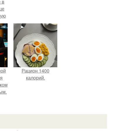
 в
це
мую
зали
с
ной
Рацион 1400
ся
калорий.
иком
ым.