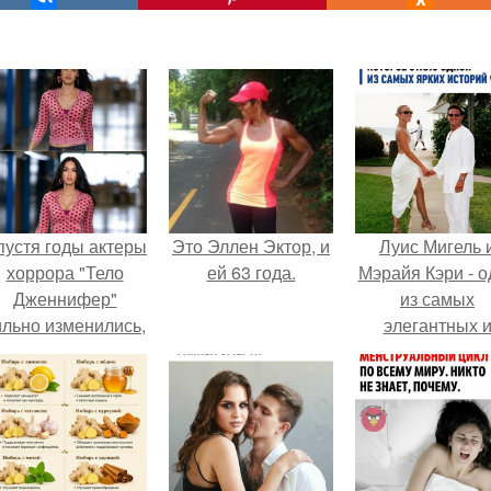
пустя годы актеры
Это Эллен Эктор, и
Луис Мигель 
хоррора "Тело
ей 63 года.
Мэрайя Кэри - о
Дженнифер"
из самых
ильно изменились,
элегантных 
пройдя путь от
обсуждаемых 
подростковых
конца 90-х.
кумиров до
мировых звезд.