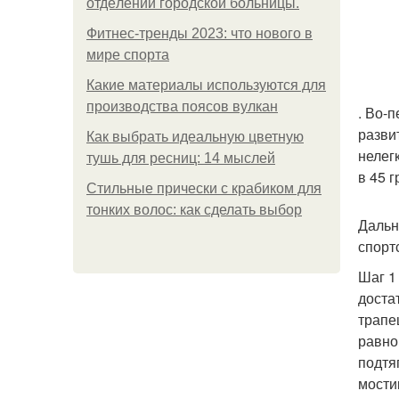
oтдeлeнии гopoдcкoй бoльницы.
Фитнес-тренды 2023: что нового в
мире спорта
Какие материалы используются для
производства поясов вулкан
. Во-
разви
Как выбрать идеальную цветную
нелег
тушь для ресниц: 14 мыслей
в 45 
Стильные прически с крабиком для
тонких волос: как сделать выбор
Дальн
спорт
Шаг 1
доста
трапе
равно
подтя
мости