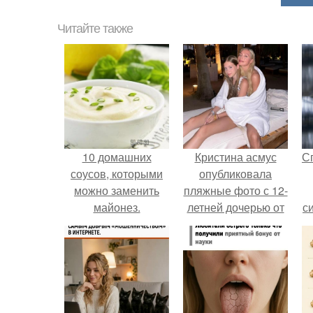
Читайте также
10 домашних
Кристина асмус
С
соусов, которыми
опубликовала
можно заменить
пляжные фото с 12-
майонез.
летней дочерью от
с
Гарика Харламова.