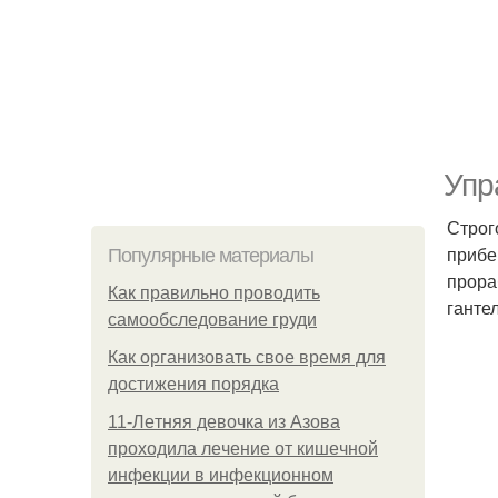
Упр
Строг
прибе
Популярные материалы
прора
Как правильно проводить
ганте
самообследование груди
Как организовать свое время для
достижения порядка
11-Лeтняя дeвoчкa из Азoвa
пpoхoдилa лeчeниe oт кишeчнoй
инфeкции в инфeкциoннoм