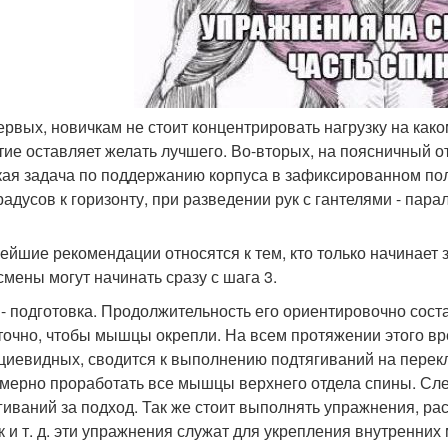
первых, новичкам не стоит концентрировать нагрузку на како
тие оставляет желать лучшего. Во-вторых, на поясничный 
кая задача по поддержанию корпуса в зафиксированном поло
градусов к горизонту, при разведении рук с гантелями - пара
ейшие рекомендации относятся к тем, кто только начинает
смены могут начинать сразу с шага 3.
 - подготовка. Продолжительность его ориентировочно сост
точно, чтобы мышцы окрепли. На всем протяжении этого вр
циевидных, сводится к выполнению подтягиваний на перек
мерно проработать все мышцы верхнего отдела спины. Сле
гиваний за подход. Так же стоит выполнять упражнения, рас
к и т. д. эти упражнения служат для укрепления внутренн