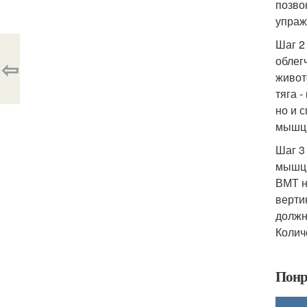
позво
упраж
Шаг 2
облег
⇦
живот
тяга 
но и 
мышц 
Шаг 3
мышц 
ВМТ н
верти
должн
Колич
Понр