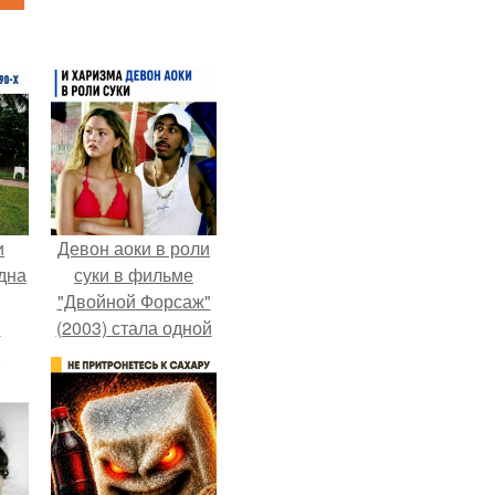
и
Девон аоки в роли
дна
суки в фильме
"Двойной Форсаж"
и
(2003) стала одной
пар
из самых ярких и
запоминающихся
героинь всей
франшизы.