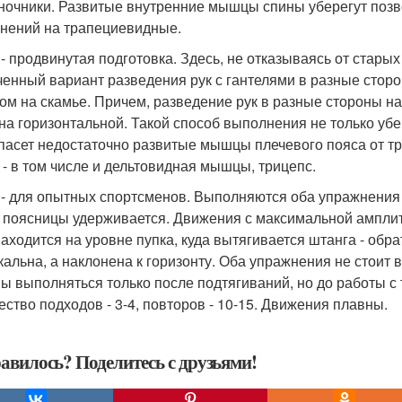
ночники. Развитые внутренние мышцы спины уберегут позво
нений на трапециевидные.
 - продвинутая подготовка. Здесь, не отказываясь от стар
ченный вариант разведения рук с гантелями в разные сторо
ом на скамье. Причем, разведение рук в разные стороны на 
- на горизонтальной. Такой способ выполнения не только у
спасет недостаточно развитые мышцы плечевого пояса от т
- в том числе и дельтовидная мышцы, трицепс.
 - для опытных спортсменов. Выполняются оба упражнения б
поясницы удерживается. Движения с максимальной амплиту
аходится на уровне пупка, куда вытягивается штанга - обр
кальна, а наклонена к горизонту. Оба упражнения не стоит в
ы выполняться только после подтягиваний, но до работы с 
ество подходов - 3-4, повторов - 10-15. Движения плавны.
авилось? Поделитесь с друзьями!