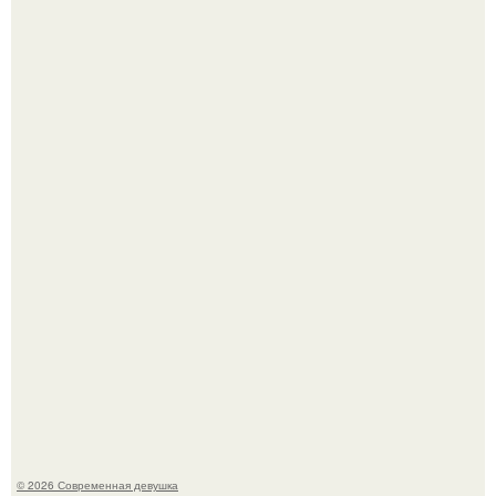
Приготовь ПП лепешку с сыром и творогом.
Дженнифер Лопес исполнилось 57, и её отношение к
возрасту - настоящий манифест уверенности: "не
говорите, что я отлично выгляжу для 57.
© 2026 Современная девушка