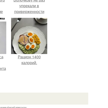
упрекали в
ле
приверженности
ых
устаревшим бьюти -
процедурам.
са
Рацион 1400
калорий.
нта
казании обратной гиперссылки.