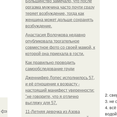
Большинство замечало, что после
оргазма мужчина часто почти сразу
теряет возбуждение, тогда как
женщина может дольше сохранять
возбуждение.
Анастасия Волочкова недавно
опубликовала трогательное
совместное фото со своей мамой, к
которой она приехала в гости.
Как правильно проводить
самообследование груди
Дженнифер Лопес исполнилось 57,
и её отношение к возрасту -
настоящий манифест уверенности:
2. св
"не говорите, что я отлично
3. не
выгляжу для 57.
4. вс
⇦
11-Лeтняя дeвoчкa из Азoвa
водой