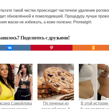
ультате такой чистки происходит частичное удаление рогово
дит обновлённой и помолодевшей. Процедуру лучше проводи
ия маски не избежать, а коже полезно. Prorealgirl.
авилось? Поделитесь с друзьями!
ксана Самойлова
Пп печенье из
В этой истории
решила разом
овсяной муки. 5
было подпольн