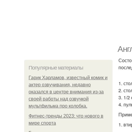
Анг
Состо
после
Популярные материалы
Гарик Харламов, известный комик и
1. ст
актер озвучивания, недавно
2. ст
оказался в центре внимания из-за
3. 1/
своей работы над озвучкой
4. пу
мультфильма про колобка.
Приме
Фитнес-тренды 2023: что нового в
мире спорта
1. вт