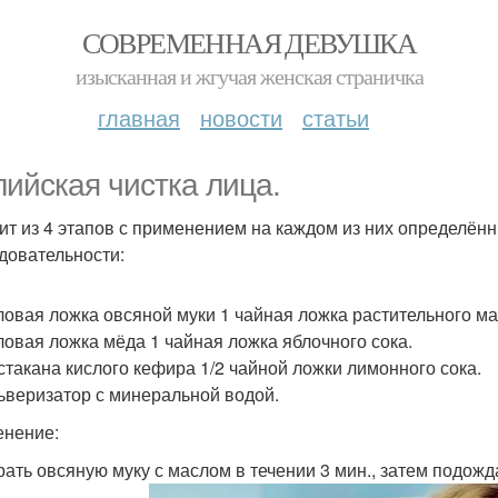
СОВРЕМЕННАЯ ДЕВУШКА
изысканная и жгучая женская страничка
главная
новости
статьи
лийская чистка лица.
ит из 4 этапов с применением на каждом из них определён
довательности:
оловая ложка овсяной муки 1 чайная ложка растительного ма
оловая ложка мёда 1 чайная ложка яблочного сока.
2 стакана кислого кефира 1/2 чайной ложки лимонного сока.
льверизатор с минеральной водой.
нение:
ирать овсяную муку с маслом в течении 3 мин., затем подожд