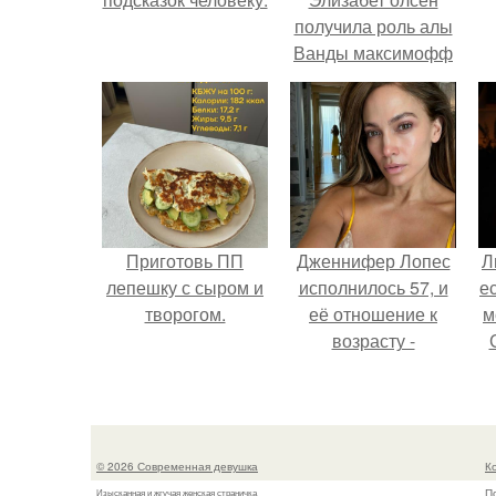
получила роль алы
Ванды максимофф
не сразу.
Приготовь ПП
Дженнифер Лопес
Л
лепешку с сыром и
исполнилось 57, и
е
творогом.
её отношение к
м
возрасту -
настоящий
манифест
уверенности: "не
говорите, что я
© 2026 Современная девушка
К
отлично выгляжу
П
Изысканная и жгучая женская страничка