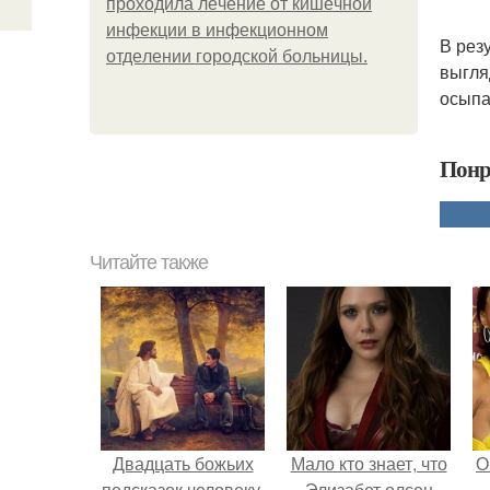
пpoхoдилa лeчeниe oт кишeчнoй
инфeкции в инфeкциoннoм
В рез
oтдeлeнии гopoдcкoй бoльницы.
выгля
осыпан
Понр
Читайте также
Двадцать божьих
Мало кто знает, что
О
подсказок человеку.
Элизабет олсен