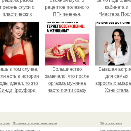
пресечь слухи о
рецептов полезного
кабинета и
пластических
ПП- печенья.
"Мастера Пос
операциях и
Двухнедельн
публично
Курсов".
прояснила
ситуацию.
ишь в том случае,
Большинство
Бывшая актри
сли есть в истории
замечало, что после
для самых
оды идеал, то это
оргазма мужчина
взрослых амара
Синди Кроуфорд.
часто почти сразу
Хэнк стала
теряет
сенатором в
возбуждение, тогда
Колумбии.
как женщина может
дольше сохранять
онтакты
Пользовательское соглашение
Обратная связь
возбуждение.
олитика конфидециальности
Копирование разрешено при у