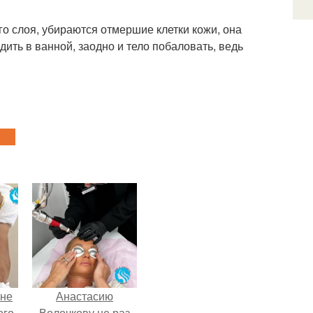
го слоя, убираются отмершие клетки кожи, она
ть в ванной, заодно и тело побаловать, ведь
 не
Анастасию
ого
Волочкову не раз