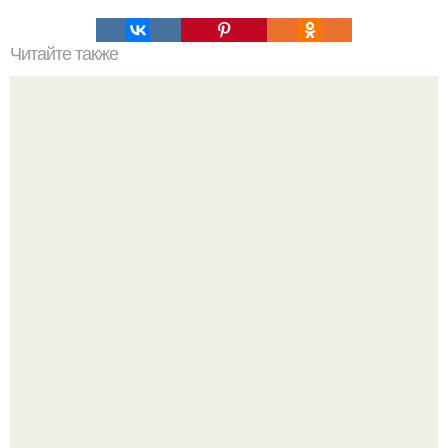
Читайте также
Лепешка на завтрак. Ингредиенты на 4 порции:
Слышали, что есть перед сном - это зло?