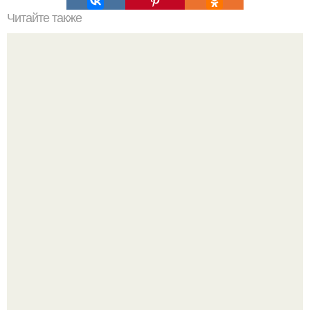
Читайте также
Виды женская одежда. 100 и 1 вид верхней одежды:
полный словарь видов пальто, курток и прочего
Все же слышали про вчерашнюю победу Бена аффлека