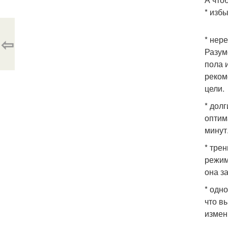
* изб
⇦
* нер
Разум
пола 
реком
цели.
* дол
оптим
минут
* тре
режим
она з
* одн
что в
измен