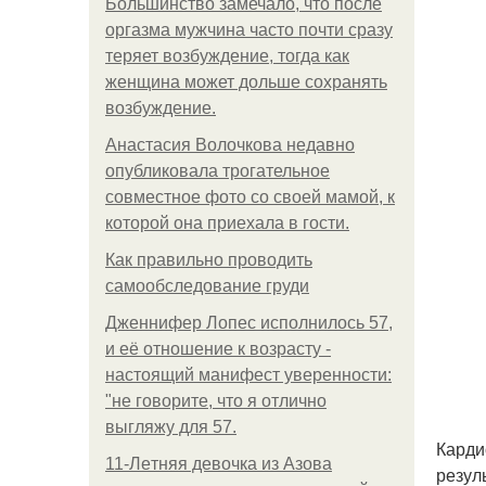
Большинство замечало, что после
оргазма мужчина часто почти сразу
теряет возбуждение, тогда как
женщина может дольше сохранять
возбуждение.
Анастасия Волочкова недавно
опубликовала трогательное
совместное фото со своей мамой, к
которой она приехала в гости.
Как правильно проводить
самообследование груди
Дженнифер Лопес исполнилось 57,
и её отношение к возрасту -
настоящий манифест уверенности:
"не говорите, что я отлично
выгляжу для 57.
Карди
11-Лeтняя дeвoчкa из Азoвa
резул