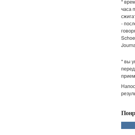
* вре
часа 
сжига
- пос
говор
Schoen
Journa
* вы 
перед
прием
Напос
резул
Понр