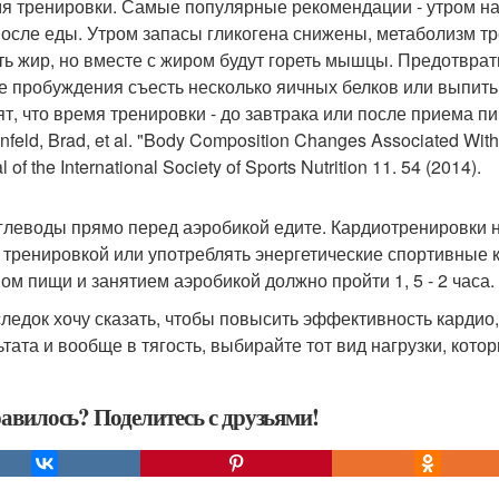
мя тренировки. Самые популярные рекомендации - утром нат
после еды. Утром запасы гликогена снижены, метаболизм т
ть жир, но вместе с жиром будут гореть мышцы. Предотвр
ле пробуждения съесть несколько яичных белков или выпит
ят, что время тренировки - до завтрака или после приема 
feld, Brad, et al. "Body Composition Changes Associated With
l of the International Society of Sports Nutrition 11. 54 (2014).
углеводы прямо перед аэробикой едите. Кардиотренировки н
 тренировкой или употреблять энергетические спортивны
ом пищи и занятием аэробикой должно пройти 1, 5 - 2 часа.
ледок хочу сказать, чтобы повысить эффективность кардио,
ьтата и вообще в тягость, выбирайте тот вид нагрузки, кото
авилось? Поделитесь с друзьями!