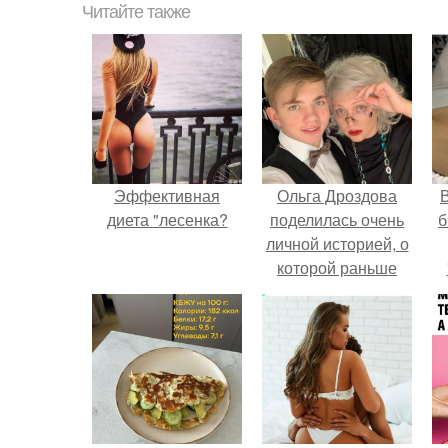
Читайте также
Эффективная
Ольга Дроздова
В
диета "лесенка?
поделилась очень
б
личной историей, о
которой раньше
почти не говорила.