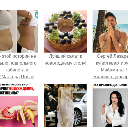
 этой истории не
Лучший салат к
Сергей Лазар
ыло подпольного
новогоднему столу!
купил квартиру
кабинета и
Майами за 1
"Мастера После
миллион доллар
Двухнедельных
Курсов".