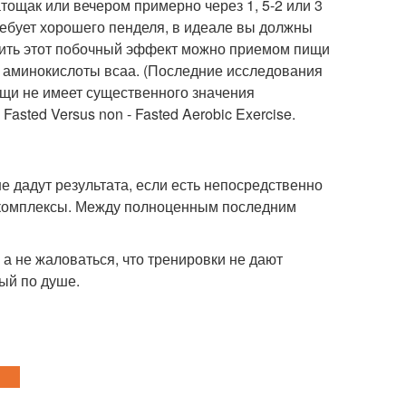
ощак или вечером примерно через 1, 5-2 или 3
ребует хорошего пенделя, в идеале вы должны
атить этот побочный эффект можно приемом пищи
ь аминокислоты всаа. (Последние исследования
пищи не имеет существенного значения
 Fasted Versus non - Fasted Aerobic Exercise.
е дадут результата, если есть непосредственно
е комплексы. Между полноценным последним
 а не жаловаться, что тренировки не дают
рый по душе.