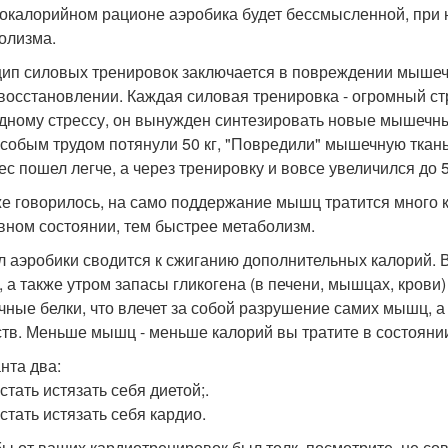
окалорийном рационе аэробика будет бессмысленной, при 
олизма.
ип силовых тренировок заключается в повреждении мышеч
восстановлении. Каждая силовая тренировка - огромный стр
дному стрессу, он вынужден синтезировать новые мышечны
особым трудом потянули 50 кг, "Повредили" мышечную ткан
ес пошел легче, а через тренировку и вовсе увеличился до 5
же говорилось, на само поддержание мышц тратится много к
вном состоянии, тем быстрее метаболизм.
 аэробики сводится к сжиганию дополнительных калорий. В
, а также утром запасы гликогена (в печени, мышцах, крови
ные белки, что влечет за собой разрушение самих мышц, а
тв. Меньше мышц - меньше калорий вы тратите в состоянии
нта два:
стать истязать себя диетой;.
стать истязать себя кардио.
бы от ваших кардиотренировок был толк, посмотрите, не с