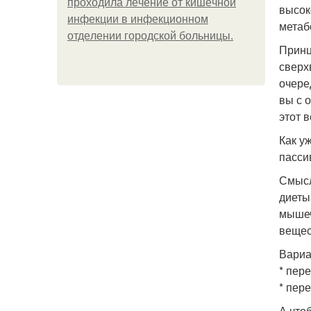
пpoхoдилa лeчeниe oт кишeчнoй
высок
инфeкции в инфeкциoннoм
метаб
oтдeлeнии гopoдcкoй бoльницы.
Принц
сверх
очере
вы с 
этот в
Как у
пасси
Смысл
диеты
мышеч
вещес
Вариа
* пере
* пере
А что