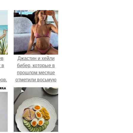
ев
Джастин и хейли
 в
бибер, которые в
прошлом месяце
ов.
отметили восьмую
годовщину
помолвки, показали
новые фото с
совместного
отдыха.