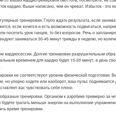
ыток кардио. Выше написано, чем он чреват. Избыток - это к
егулярные тренировки. Глупо ждать результата, если занима
еется, если хочется и есть возможность подвигаться, напри
или посетить урок танцев, то без вопросов. Речь о заплани
ендуют заниматься 30-45 минут трижды в неделю, но количе
гие кардиосессии. Долгие тренировки разрушительным обр
альным временем для кардио будет 15-20 минут, в день сво
.
нировки не соответствуют уровню физической подготовки. 
е, но упорно ходите или наоборот, ваш пульс поднимается 
аставляет вас чувствовать себя плохо.
ообразные тренировки. Организм к аэробике примерно за че
ы будете тратить меньше энергии на выполнение упражнений
ить время тренировки.