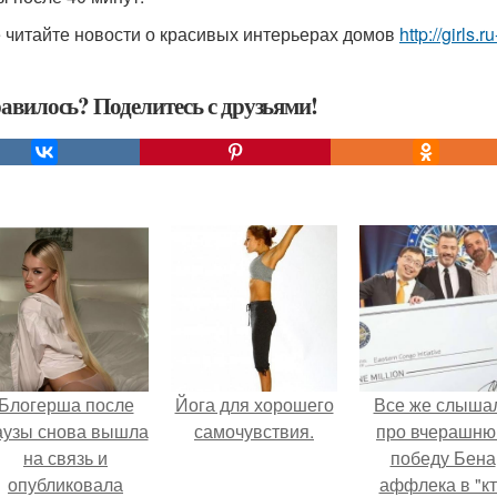
 читайте новости о красивых интерьерах домов
http://girls.r
авилось? Поделитесь с друзьями!
Блогерша после
Йога для хорошего
Все же слыша
аузы снова вышла
самочувствия.
про вчерашн
на связь и
победу Бена
опубликовала
аффлека в "к