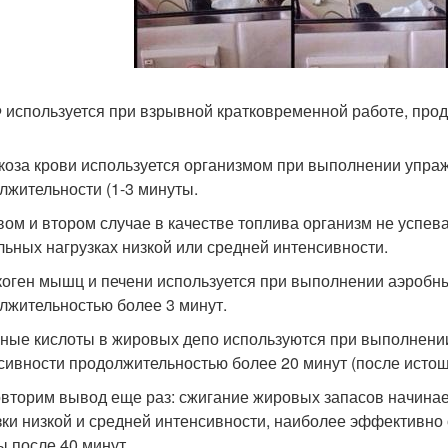
Ф используется при взрывной кратковременной работе, прод
юкоза крови используется организмом при выполнении упра
лжительности (1-3 минуты.
вом и втором случае в качестве топлива организм не успевае
льных нагрузках низкой или средней интенсивности.
икоген мышц и печени используется при выполнении аэроб
лжительностью более 3 минут.
рные кислоты в жировых депо используются при выполнени
сивности продолжительностью более 20 минут (после истощ
вторим вывод еще раз: сжигание жировых запасов начинае
зки низкой и средней интенсивности, наиболее эффективно
ы после 40 минут.