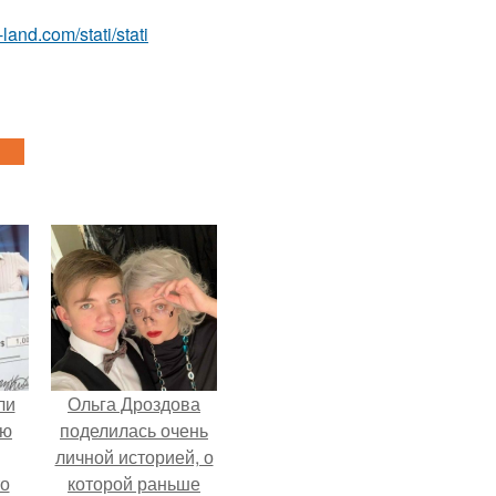
u-land.com/stati/stati
ли
Ольга Дроздова
юю
поделилась очень
личной историей, о
то
которой раньше