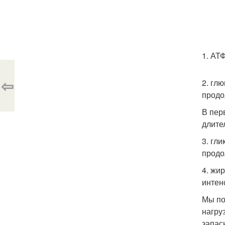
1. АТ
⇦
2. гл
продо
В пер
длите
3. гл
продо
4. жи
интен
Мы по
нагру
запас