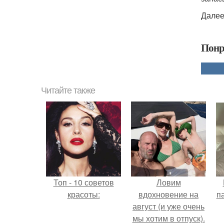
Далее
Понр
Читайте также
Топ - 10 советов
Ловим
красоты:
вдохновение на
п
август (и уже очень
мы хотим в отпуск).